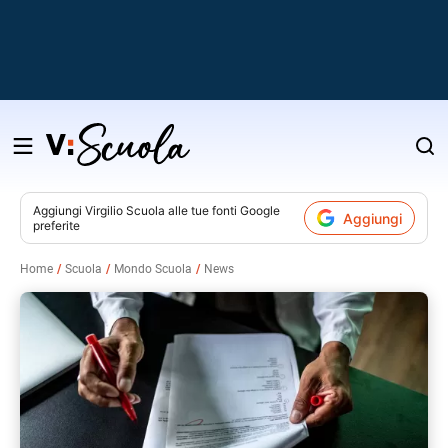
Salta
al
contenuto
Aggiungi
Virgilio Scuola
alle tue fonti Google
Aggiungi
preferite
v
Home
Scuola
Mondo Scuola
News
i