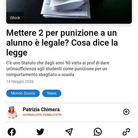
iStock
Mettere 2 per punizione a un
alunno è legale? Cosa dice la
legge
C'è uno Statuto che dagli anni '90 vieta ai prof di dare
un'insufficienza agli studenti come punizione per un
comportamento sbagliato a scuola
14 Maggio 2026
Mondo Scuola
News
E-
Patrizia Chimera
MAIL
LINKEDIN
GIORNALISTA PUBBLICISTA
Giornalista pubblicista, è appassionata di sostenibilità e
cultura. Dopo la laurea in scienze della comunicazione ha
collaborato con grandi gruppi editoriali e agenzie di
comunicazione specializzandosi nella scrittura di articoli