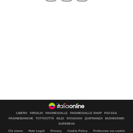
LIBERO
VIRGILIO
PAGINEGIALLE
PAGINEGIALLE SHOP
PGCASA
PAGINEBIANCHE
TUTTOCITTÀ
DILEI
SIVIAGGIA
QUIFINANZA
BUONISSIMO
SUPEREVA
Chi siamo
Note Legali
Privacy
Cookie Policy
Preferenze sui cookie