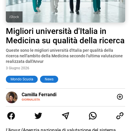
iStock
Migliori università d'Italia in
Medicina su qualità della ricerca
Queste sono le migliori università d'Italia per qualità della
ricerca nell'ambito della Medicina secondo l'ultima valutazione
realizzata dall'Anvur
3 Giugno 2026
Mondo Scuola
News
E-
Camilla Ferrandi
MAIL
LINKEDIN
GIORNALISTA
Nata e cresciuta a Grosseto, sono una giornalista
pubblicista laureata in Scienze politiche. Nel 2016 decido
di trasformare la passione per la scrittura in un lavoro, e
da lì non mi sono più fermata. L’attualità è il mio pane
quotidiano, i libri la mia via per evadere e viaggiare con la
L’Anvur (Agenzia nazionale di valutazione del sistema