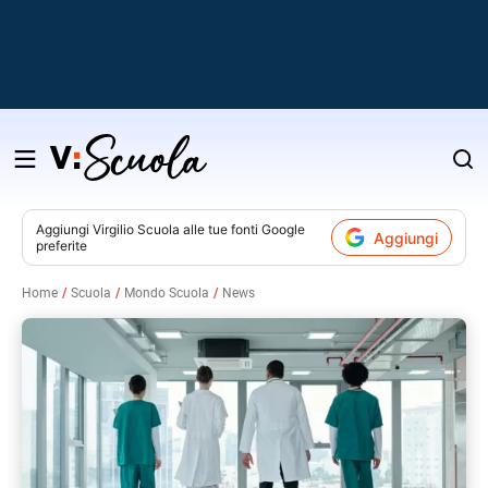
Salta
al
contenuto
Aggiungi
Virgilio Scuola
alle tue fonti Google
Aggiungi
preferite
v
Home
Scuola
Mondo Scuola
News
i