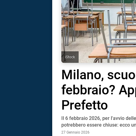
iStock
Milano, scuol
febbraio? Ap
Prefetto
Il 6 febbraio 2026, per l'avvio del
i
potrebbero essere chiuse: ecco un
27 Gennaio 2026
tografico