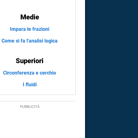
Medie
Impara le frazioni
Come si fa l'analisi logica
Superiori
Circonferenza e cerchio
I fluidi