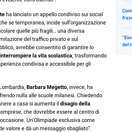
Come
te
ha lanciato un appello condiviso sui social
fras
nche se temporanea, incide sull’organizzazione
icolare quelle più fragili… una diversa
“Ess
mitazione del traffico privato e sul
del 
blico, avrebbe consentito di garantire lo
interrompere la vita scolastica
, trasformando
esperienza condivisa e accessibile per gli
 Lombardia,
Barbara Megetto
, invece, ha
offrendo nulla alle scuole milanesi. Chiedendo
imanere a casa si aumenta il
disagio della
 comprese, che dovrebbe essere al centro di
e occasione. Un’Olimpiade esclusiva come
rde valore e dà un messaggio sbagliato”.