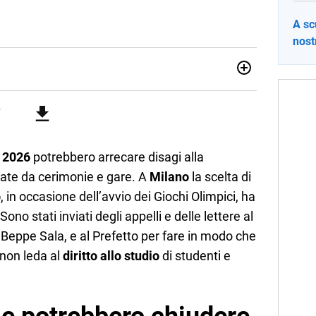
A sc
nost
sionata di sostenibilità e cultura. Dopo la laurea in scienze
ato con grandi gruppi editoriali e agenzie di
nella scrittura di articoli sul mondo scolastico.
a 2026
potrebbero arrecare disagi alla
sate da cerimonie e gare. A
Milano
la scelta di
o
, in occasione dell’avvio dei Giochi Olimpici, ha
no stati inviati degli appelli e delle lettere al
Beppe Sala, e al Prefetto per fare in modo che
 non leda al
diritto allo studio
di studenti e