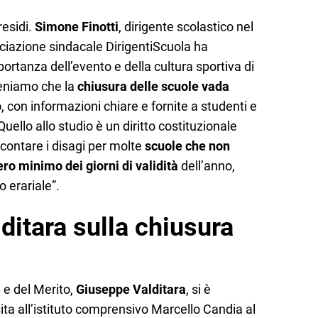
residi.
Simone Finotti
, dirigente scolastico nel
ciazione sindacale DirigentiScuola ha
ortanza dell’evento e della cultura sportiva di
teniamo che la
chiusura delle scuole vada
o
, con informazioni chiare e fornite a studenti e
uello allo studio è un diritto costituzionale
contare i disagi per molte
scuole che non
o minimo dei giorni di validità
dell’anno,
o erariale”.
lditara sulla chiusura
e e del Merito,
Giuseppe Valditara
, si è
ita all’istituto comprensivo Marcello Candia al