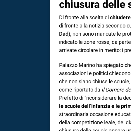
chiusura delle 
Di fronte alla scelta di
chiudere
di fronte alla notizia secondo c
Dad
), non sono mancate le prot
indicato le zone rosse, da parte
arrivate circolare in merito: i pr
Palazzo Marino ha spiegato ch
associazioni e politici chiedono
che non siano chiuse le scuole
come riportato da
Il Corriere d
Prefetto di “riconsiderare la de
le scuole dell’infanzia e le pri
straordinaria occasione educat
della competizione leale, del di
chiusura delle scuole appare u