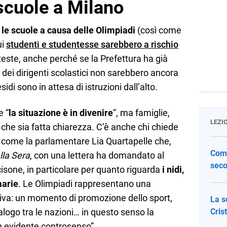
scuole a Milano
 le scuole a causa delle Olimpiadi
(così come
ui
studenti e studentesse sarebbero a rischio
este, anche perché se la Prefettura ha già
 dei dirigenti scolastici non sarebbero ancora
esidi sono in attesa di istruzioni dall’alto.
e “
la situazione è in divenire
“, ma famiglie,
LEZI
 che sia fatta chiarezza. C’è anche chi chiede
, come la parlamentare Lia Quartapelle che,
Come
ella Sera
, con una lettera ha domandato al
seco
cisone, in particolare per quanto riguarda
i nidi,
marie
. Le Olimpiadi rappresentano una
iva: un momento di promozione dello sport,
La s
alogo tra le nazioni… in questo senso la
Cris
n evidente controsenso”.