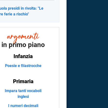
uola presidi in rivolta: "Le
re ferie a rischio"
in primo piano
Infanzia
Poesie e filastrocche
Primaria
Impara tanti vocaboli
inglesi
I numeri decimali