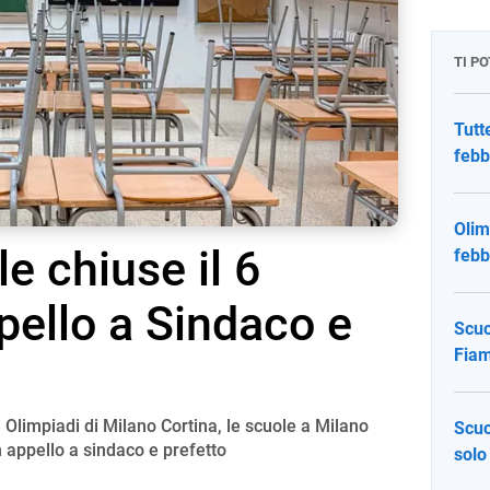
TI P
Tutt
febb
Olim
e chiuse il 6
febb
pello a Sindaco e
Scuo
Fiam
le Olimpiadi di Milano Cortina, le scuole a Milano
Scuo
 appello a sindaco e prefetto
solo