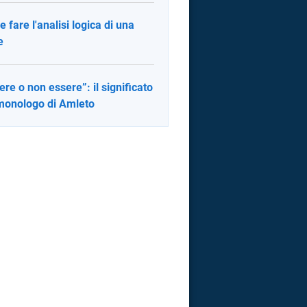
 fare l'analisi logica di una
e
ere o non essere”: il significato
monologo di Amleto