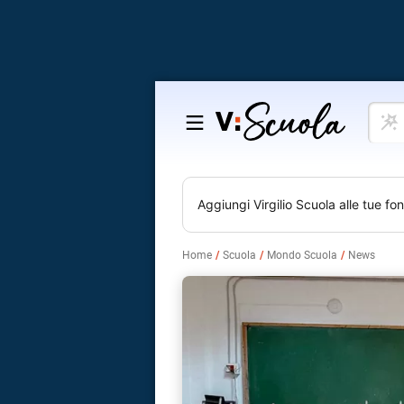
Cosa
Salta
vuoi
al
impar
contenuto
Aggiungi
Virgilio Scuola
alle tue fon
Home
Scuola
Mondo Scuola
News