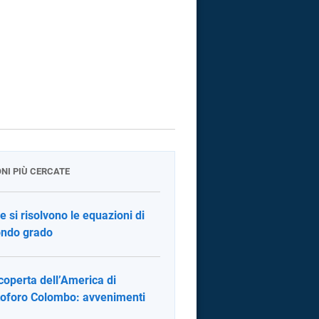
ONI PIÙ CERCATE
 si risolvono le equazioni di
ndo grado
coperta dell’America di
toforo Colombo: avvenimenti