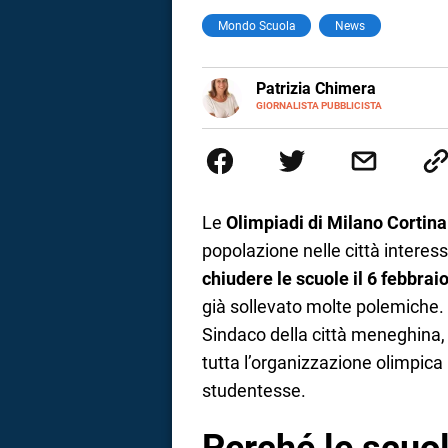
Mondo Scuola
News
a
correnze
E-
Patrizia Chimera
MAIL
LINKEDIN
GIORNALISTA PUBBLICISTA
Giornalista pubblicista, è appas
della comunicazione ha collabor
comunicazione specializzandosi 
Le
Olimpiadi di Milano Cortin
popolazione nelle città interes
chiudere le scuole il 6 febbrai
già sollevato molte polemiche. So
Sindaco della città meneghina, 
tutta l’organizzazione olimpica
studentesse.