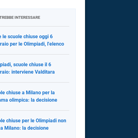
OTREBBE INTERESSARE
e le scuole chiuse oggi 6
raio per le Olimpiadi, l'elenco
piadi, scuole chiuse il 6
raio: interviene Valditara
le chiuse a Milano per la
ma olimpica: la decisione
le chiuse per le Olimpiadi non
 a Milano: la decisione