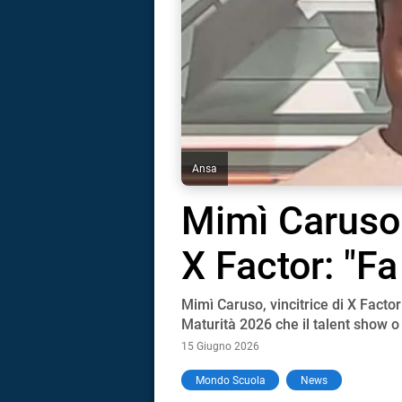
Ansa
Mimì Caruso 
X Factor: "Fa
Mimì Caruso, vincitrice di X Fact
Maturità 2026 che il talent show o
15 Giugno 2026
i
Mondo Scuola
News
tografico