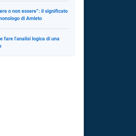
ere o non essere”: il significato
monologo di Amleto
 fare l'analisi logica di una
e