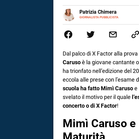
a
E-
Patrizia Chimera
MAIL
LINKEDIN
GIORNALISTA PUBBLICISTA
Giornalista pubblicista, è appas
correnze
della comunicazione ha collabor
comunicazione specializzandosi 
Dal palco di X Factor alla prova
Caruso
è la giovane cantante or
ha trionfato nell’edizione del 
eccola alle prese con l’esame d
scuola ha fatto Mimì Caruso
e 
svelato il motivo per il quale
l’
concerto o di X Factor
!
Mimì Caruso e l
Maturità