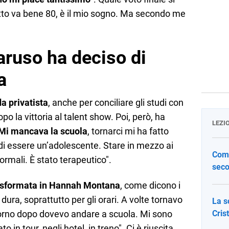
utto va bene 80, è il mio sogno. Ma secondo me
ruso ha deciso di
a
a privatista
, anche per conciliare gli studi con
po la vittoria al talent show. Poi, però, ha
LEZI
Mi mancava la scuola
, tornarci mi ha fatto
di essere un’adolescente. Stare in mezzo ai
Come
ormali. È stato terapeutico".
seco
asformata in Hannah Montana
, come dicono i
dura, soprattutto per gli orari. A volte tornavo
La s
giorno dopo dovevo andare a scuola. Mi sono
Cris
to in tour, negli hotel, in treno". Ci è riuscita