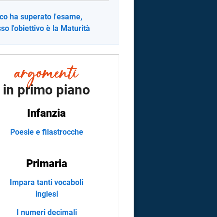
co ha superato l'esame,
so l'obiettivo è la Maturità
in primo piano
Infanzia
Poesie e filastrocche
Primaria
Impara tanti vocaboli
inglesi
I numeri decimali