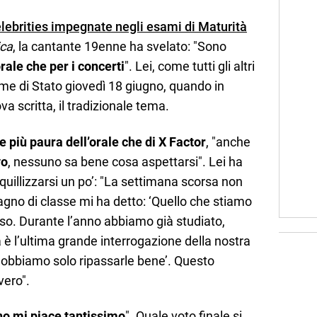
elebrities impegnate negli esami di Maturità
ica
, la cantante 19enne ha svelato: "Sono
orale che per i concerti
". Lei, come tutti gli altri
same di Stato giovedì 18 giugno, quando in
a scritta, il tradizionale tema.
e più paura dell’orale che di X Factor
, "anche
vo
, nessuno sa bene cosa aspettarsi". Lei ha
quillizzarsi un po’: "La settimana scorsa non
gno di classe mi ha detto: ‘Quello che stiamo
so. Durante l’anno abbiamo già studiato,
 è l’ultima grande interrogazione della nostra
 dobbiamo solo ripassarle bene’. Questo
vero".
ano mi piace tantissimo
". Quale voto finale si