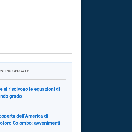
ONI PIÙ CERCATE
 si risolvono le equazioni di
ndo grado
coperta dell’America di
toforo Colombo: avvenimenti