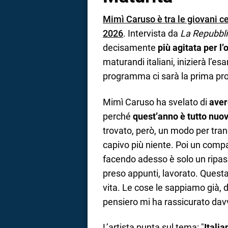
Mimì Caruso è tra le giovani c
2026
. Intervista da
La Repubbl
decisamente
più agitata per l’
maturandi italiani, inizierà l’e
programma ci sarà la prima prov
Mimì Caruso ha svelato di
aver
perché
quest’anno è tutto nuo
trovato, però, un modo per tran
capivo più niente. Poi un compa
facendo adesso è solo un ripas
preso appunti, lavorato. Questa
vita. Le cose le sappiamo già,
pensiero mi ha rassicurato dav
L’artista punta sul tema: "
Itali