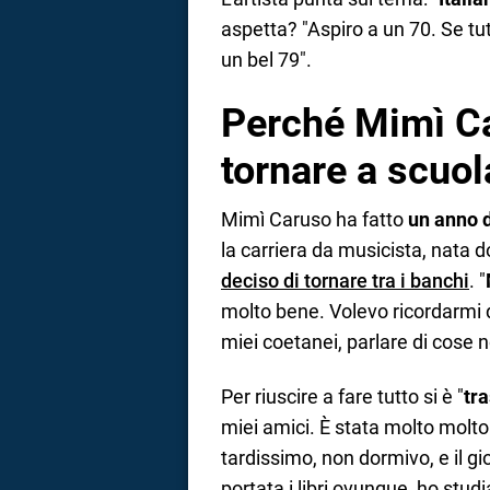
aspetta? "Aspiro a un 70. Se t
un bel 79".
Perché Mimì Ca
tornare a scuol
Mimì Caruso ha fatto
un anno d
la carriera da musicista, nata do
deciso di tornare tra i banchi
. "
molto bene. Volevo ricordarmi 
miei coetanei, parlare di cose n
Per riuscire a fare tutto si è "
tr
miei amici. È stata molto molto 
tardissimo, non dormivo, e il 
portata i libri ovunque, ho studia