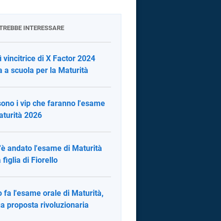
OTREBBE INTERESSARE
 vincitrice di X Factor 2024
a a scuola per la Maturità
sono i vip che faranno l'esame
aturità 2026
è andato l'esame di Maturità
 figlia di Fiorello
 fa l'esame orale di Maturità,
ua proposta rivoluzionaria