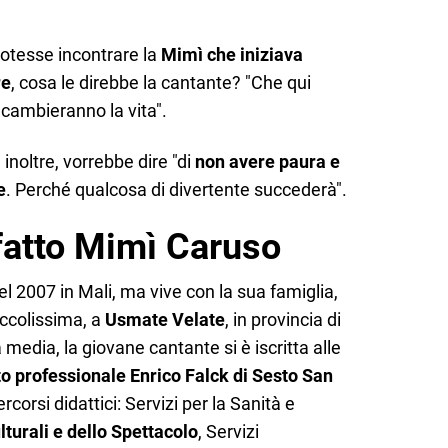
potesse incontrare la
Mimì che iniziava
re
, cosa le direbbe la cantante? "Che qui
 cambieranno la vita".
 inoltre, vorrebbe dire "di
non avere paura e
e
. Perché qualcosa di divertente succederà".
fatto Mimì Caruso
l 2007 in Mali, ma vive con la sua famiglia,
iccolissima, a
Usmate Velate
, in provincia di
media, la giovane cantante si è iscritta alle
uto professionale Enrico Falck di Sesto San
rcorsi didattici: Servizi per la Sanità e
lturali e dello Spettacolo
, Servizi