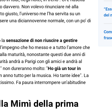
o davvero. Non volevo rinunciare né alla
“Ess
tto giusto, l’universo me l’ha servita su un
del 
ssere una diciannovenne normale, con un po’ di
Come
fras
 la
sensazione di non riuscire a gestire
ll’impegno che ho messo e a tutto l’amore che
 alla maturità, nonostante questi due anni di
tà andrà a Parigi con gli amici e andrà al
e" non dureranno molto: "
Ho già un tour in
n anno tutto per la musica. Ho tante idee". La
tissimo. Fa paura interrompere un’abitudine
lla Mimì della prima