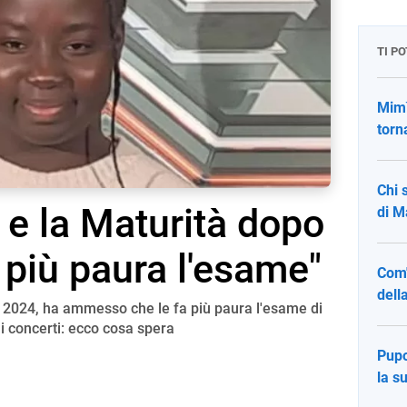
TI P
Mimì
torn
Chi 
e la Maturità dopo
di M
 più paura l'esame"
Com'
della
or 2024, ha ammesso che le fa più paura l'esame di
 i concerti: ecco cosa spera
Pupo
la s