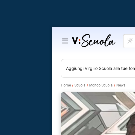
Cosa
Salta
vuoi
al
impar
contenuto
Aggiungi
Virgilio Scuola
alle tue fon
Home
Scuola
Mondo Scuola
News