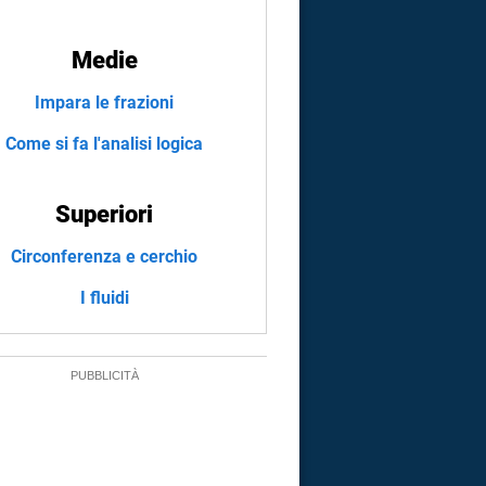
Medie
Impara le frazioni
Come si fa l'analisi logica
Superiori
Circonferenza e cerchio
I fluidi