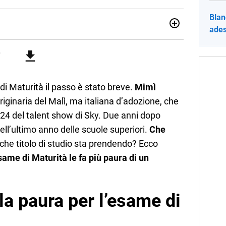
Blan
ades
sionata di sostenibilità e cultura. Dopo la laurea in scienze
ato con grandi gruppi editoriali e agenzie di
nella scrittura di articoli sul mondo scolastico.
 di Maturità il passo è stato breve.
Mimì
iginaria del Malì, ma italiana d’adozione, che
2024 del talent show di Sky. Due anni dopo
ell’ultimo anno delle scuole superiori.
Che
che titolo di studio sta prendendo? Ecco
esame di Maturità le fa più paura di un
a paura per l’esame di