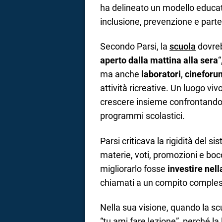
ha delineato un modello educa
inclusione, prevenzione e parte
Secondo Parsi, la
scuola
dovreb
aperto dalla mattina alla sera
“
ma anche
laboratori
,
cineforu
attività ricreative. Un luogo viv
crescere insieme confrontandos
programmi scolastici.
Parsi criticava la rigidità del si
materie, voti, promozioni e boc
migliorarlo fosse
investire nel
chiamati a un compito comple
Nella sua visione, quando la sc
“tu ami fare lezione”, perché la