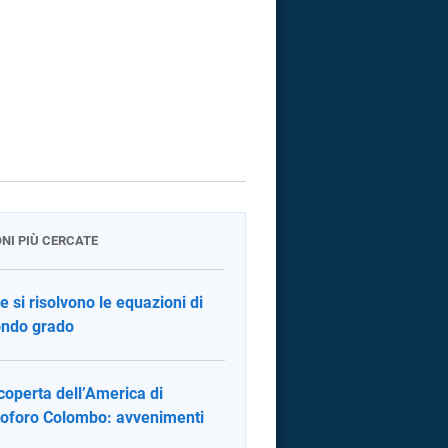
ONI PIÙ CERCATE
 si risolvono le equazioni di
ndo grado
coperta dell’America di
toforo Colombo: avvenimenti