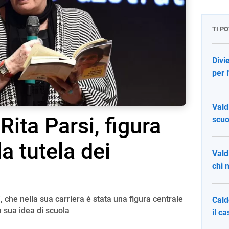
TI P
Divi
per 
Vald
ita Parsi, figura
scuo
la tutela dei
Vald
chi n
 che nella sua carriera è stata una figura centrale
Cald
la sua idea di scuola
il c