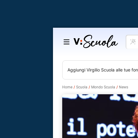
Cosa
Salta
vuoi
al
impar
contenuto
Aggiungi
Virgilio Scuola
alle tue fon
Home
Scuola
Mondo Scuola
News