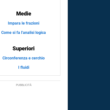
Medie
Impara le frazioni
Come si fa l'analisi logica
Superiori
Circonferenza e cerchio
I fluidi