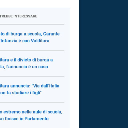
OTREBBE INTERESSARE
eto di burqa a scuola, Garante
l'Infanzia è con Valditara
itara e il divieto di burqa a
la, l'annuncio è un caso
itara annuncia: "Via dall'Italia
on fa studiare i figli"
o estremo nelle aule di scuola,
aso finisce in Parlamento