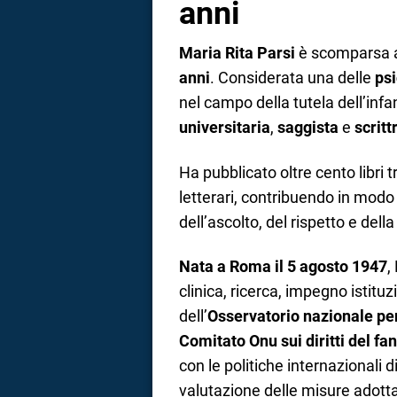
anni
Maria Rita Parsi
è scomparsa a 
anni
. Considerata una delle
ps
nel campo della tutela dell’infa
universitaria
,
saggista
e
scritt
Ha pubblicato oltre cento libri t
letterari, contribuendo in modo
dell’ascolto, del rispetto e dell
Nata a Roma il 5 agosto 1947
,
clinica, ricerca, impegno istit
dell’
Osservatorio nazionale per
Comitato Onu sui diritti del fan
con le politiche internazionali d
valutazione delle misure adottate