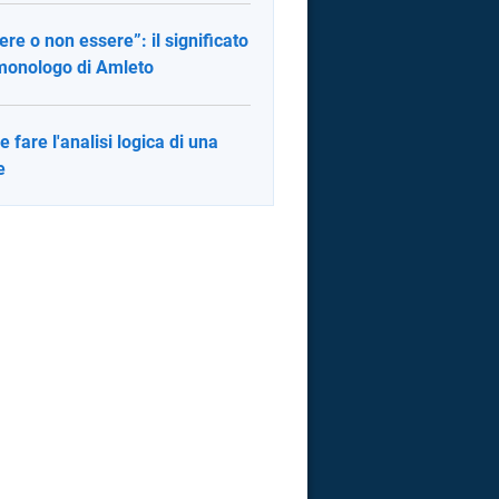
ere o non essere”: il significato
monologo di Amleto
 fare l'analisi logica di una
e