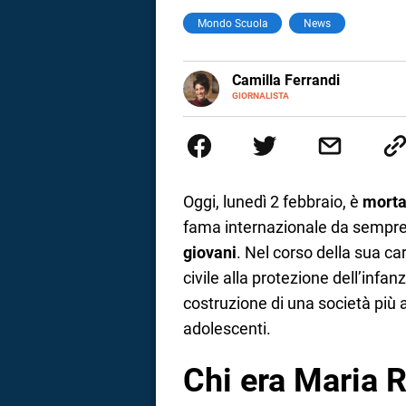
Mondo Scuola
News
a
correnze
E-
Camilla Ferrandi
MAIL
LINKEDIN
GIORNALISTA
Nata e cresciuta a Grosseto, so
Nel 2016 decido di trasformare l
più fermata. L’attualità è il mio
la mente.
Oggi, lunedì 2 febbraio, è
morta
fama internazionale da sempre 
giovani
. Nel corso della sua c
civile alla protezione dell’infanz
costruzione di una società più a
adolescenti.
Chi era Maria R