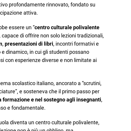
tivo profondamente rinnovato, fondato su
cipazione attiva.
be essere un “
centro culturale polivalente
, capace di offrire non solo lezioni tradizionali,
m
,
presentazioni di libri
, incontri formativi e
o e dinamico, in cui gli studenti possano
i con esperienze diverse e non limitate ai
stema scolastico italiano, ancorato a “scrutini,
ciature”, e sosteneva che il primo passo per
la formazione e nel sostegno agli insegnanti
,
sso e fondamentale.
uola diventa un centro culturale polivalente,
 lezione non è più un obbligo, ma