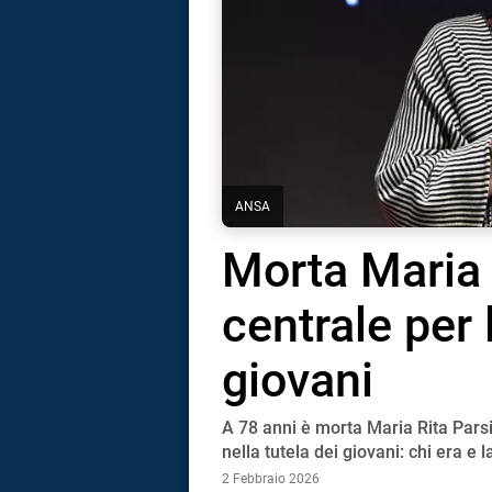
ANSA
Morta Maria R
centrale per 
giovani
A 78 anni è morta Maria Rita Parsi,
i
nella tutela dei giovani: chi era e 
2 Febbraio 2026
tografico