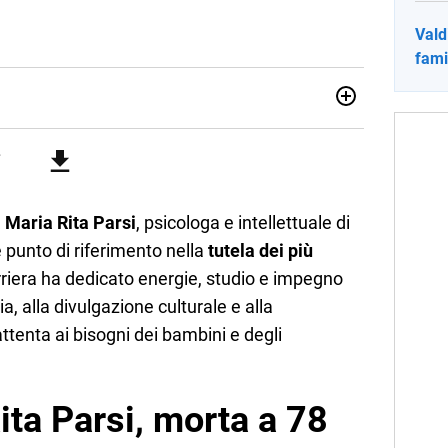
Vald
fami
no una giornalista pubblicista laureata in Scienze politiche.
a passione per la scrittura in un lavoro, e da lì non mi sono
 pane quotidiano, i libri la mia via per evadere e viaggiare con
 Maria Rita Parsi
, psicologa e intellettuale di
punto di riferimento nella
tutela dei più
arriera ha dedicato energie, studio e impegno
ia, alla divulgazione culturale e alla
ttenta ai bisogni dei bambini e degli
ita Parsi, morta a 78