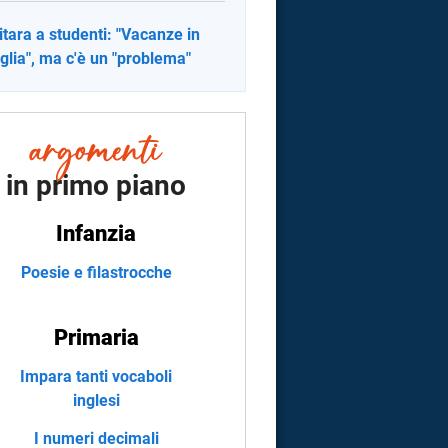
itara a studenti: "Vacanze in
glia", ma c'è un "problema"
in primo piano
Infanzia
Poesie e filastrocche
Primaria
Impara tanti vocaboli
inglesi
I numeri decimali