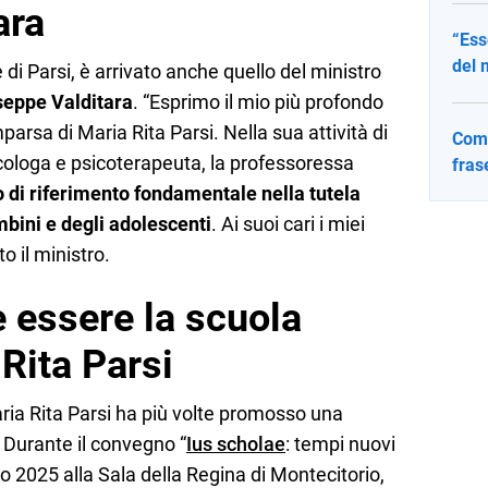
ara
“Ess
del 
 di Parsi, è arrivato anche quello del ministro
eppe Valditara
. “Esprimo il mio più profondo
arsa di Maria Rita Parsi. Nella sua attività di
Come
cologa e psicoterapeuta, la professoressa
fras
o di riferimento fondamentale nella tutela
ambini e degli adolescenti
. Ai suoi cari i miei
o il ministro.
essere la scuola
Rita Parsi
aria Rita Parsi ha più volte promosso una
. Durante il convegno “
Ius scholae
: tempi nuovi
rzo 2025 alla Sala della Regina di Montecitorio,