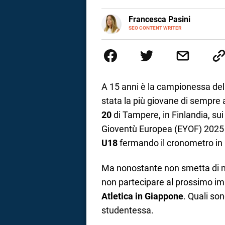
a
E-
Francesca Pasini
MAIL
SEO CONTENT WRITER
Content Writer laureata in Econom
correnze
l'Italia e la Spagna. Amo le dive
parlano di luoghi, viaggi unici, 
per passione.
A 15 anni è la campionessa dell
stata la più giovane di sempre 
20
di Tampere, in Finlandia, sui
Gioventù Europea (EYOF) 2025 d
U18
fermando il cronometro in 
Ma nonostante non smetta di ma
non partecipare al prossimo i
Atletica in Giappone
. Quali son
studentessa.