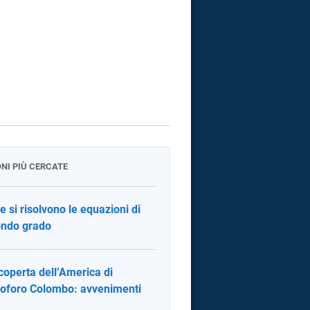
ONI PIÙ CERCATE
 si risolvono le equazioni di
ndo grado
coperta dell’America di
toforo Colombo: avvenimenti