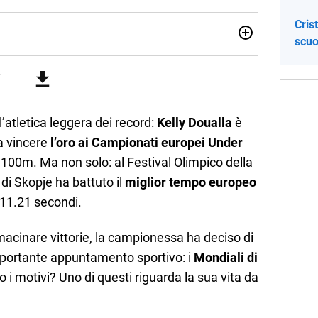
Cris
scuo
ia e Gestione delle Arti e delle Attività Culturali, vivo tra
rse sfumature dell'informazione e quelle storie di vita che
cultura e lifestyle, che trasformo in parole scritte per lavoro e
’atletica leggera dei record:
Kelly Doualla
è
a vincere
l’oro ai Campionati europei Under
 100m. Ma non solo: al Festival Olimpico della
i Skopje ha battuto il
miglior tempo europeo
11.21 secondi.
cinare vittorie, la campionessa ha deciso di
mportante appuntamento sportivo: i
Mondiali di
o i motivi? Uno di questi riguarda la sua vita da