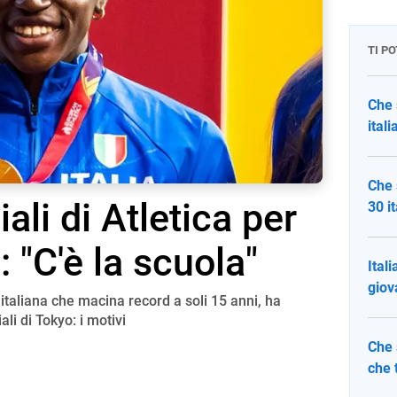
TI P
Che 
itali
Che 
li di Atletica per
30 i
: "C'è la scuola"
Ital
giov
ca italiana che macina record a soli 15 anni, ha
li di Tokyo: i motivi
Che 
che 