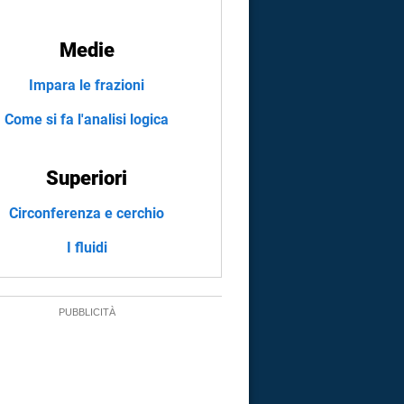
Medie
Impara le frazioni
Come si fa l'analisi logica
Superiori
Circonferenza e cerchio
I fluidi