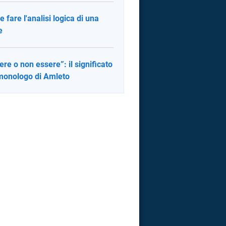
 fare l'analisi logica di una
e
ere o non essere”: il significato
monologo di Amleto