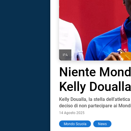
IPA
Niente Mondia
Kelly Doualla
Kelly Doualla, la stella dell'atleti
deciso di non partecipare ai Mondia
14 Agosto 2025
i
Mondo Scuola
News
tografico