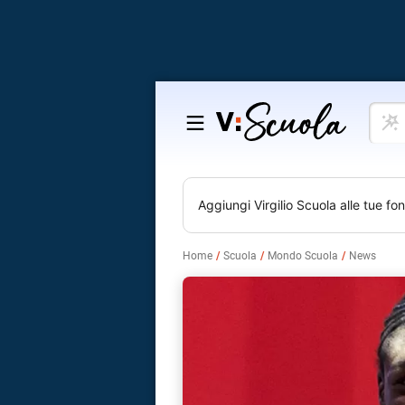
Cosa
Salta
vuoi
al
impar
contenuto
Aggiungi
Virgilio Scuola
alle tue fon
Home
Scuola
Mondo Scuola
News