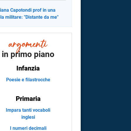
tiana Capotondi prof in una
la militare: "Distante da me"
in primo piano
Infanzia
Poesie e filastrocche
Primaria
Impara tanti vocaboli
inglesi
I numeri decimali