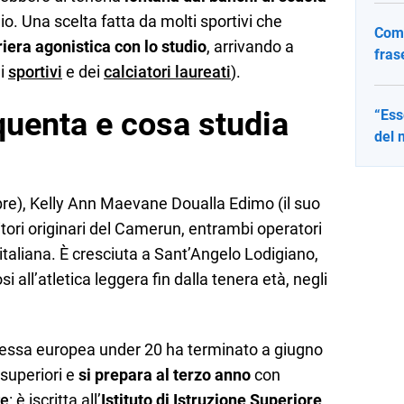
io. Una scelta fatta da molti sportivi che
Come
riera agonistica con lo studio
, arrivando a
fras
li
sportivi
e dei
calciatori laureati
).
quenta e cosa studia
“Ess
del 
re), Kelly Ann Maevane Doualla Edimo (il suo
ori originari del Camerun, entrambi operatori
italiana. È cresciuta a Sant’Angelo Lodigiano,
si all’atletica leggera fin dalla tenera età, negli
nessa europea under 20 ha terminato a giugno
superiori e
si prepara al terzo anno
con
re
: è iscritta all’
Istituto di Istruzione Superiore