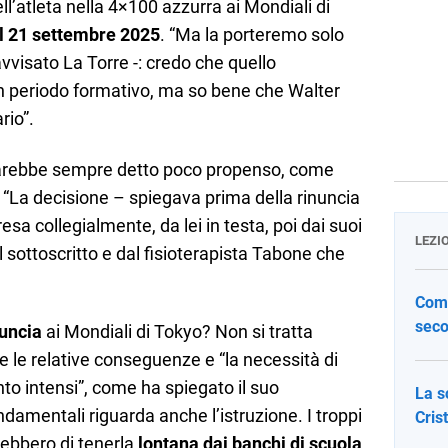
l’atleta nella 4×100 azzurra ai Mondiali di
al 21 settembre 2025
. “Ma la porteremo solo
visato La Torre -: credo che quello
 periodo formativo, ma so bene che Walter
rio”.
 si sarebbe sempre detto poco propenso, come
: “La decisione – spiegava prima della rinuncia
sa collegialmente, da lei in testa, poi dai suoi
LEZI
al sottoscritto e dal fisioterapista Tabone che
Come
seco
nuncia
ai Mondiali di Tokyo? Non si tratta
e le relative conseguenze e “la necessità di
to intensi”, come ha spiegato il suo
La s
ndamentali riguarda anche l’istruzione. I troppi
Cris
erebbero di tenerla
lontana dai banchi di scuola