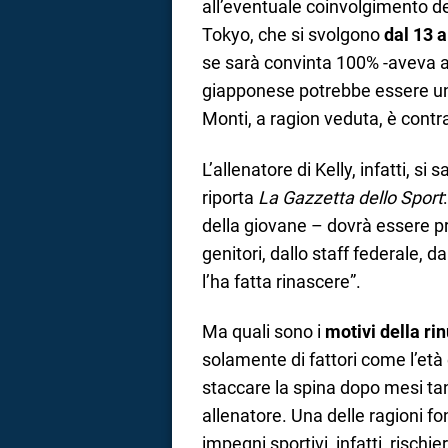
all’eventuale coinvolgimento del
Tokyo, che si svolgono
dal 13 
se sarà convinta 100% -aveva av
giapponese potrebbe essere un
Monti, a ragion veduta, è contra
L’allenatore di Kelly, infatti,
riporta
La Gazzetta dello Sport
della giovane – dovrà essere pre
genitori, dallo staff federale, d
l’ha fatta rinascere”.
Ma quali sono i
motivi della ri
solamente di fattori come l’età 
staccare la spina dopo mesi tan
allenatore. Una delle ragioni fo
impegni sportivi, infatti, rischi