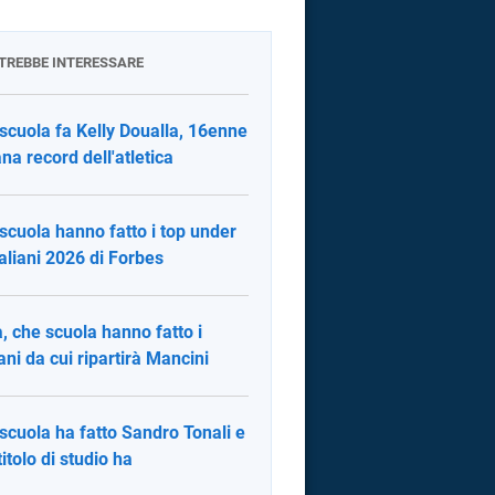
OTREBBE INTERESSARE
scuola fa Kelly Doualla, 16enne
ana record dell'atletica
scuola hanno fatto i top under
taliani 2026 di Forbes
ia, che scuola hanno fatto i
ani da cui ripartirà Mancini
scuola ha fatto Sandro Tonali e
titolo di studio ha