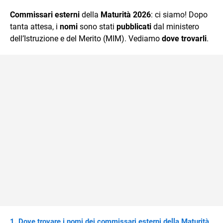
quotidiano, i libri la mia via per evadere e viaggiare con la
Commissari esterni
della
Maturità 2026
: ci siamo! Dopo
mente.
tanta attesa, i
nomi
sono stati
pubblicati
dal ministero
dell’Istruzione e del Merito (MIM). Vediamo
dove trovarli
.
Dove trovare i nomi dei commissari esterni della Maturità