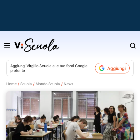
Salta
al
contenuto
Aggiungi
Virgilio Scuola
alle tue fonti Google
Aggiungi
preferite
v
Home
Scuola
Mondo Scuola
News
i