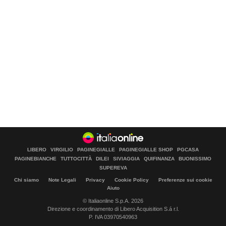
LIBERO
VIRGILIO
PAGINEGIALLE
PAGINEGIALLE SHOP
PGCASA
PAGINEBIANCHE
TUTTOCITTÀ
DILEI
SIVIAGGIA
QUIFINANZA
BUONISSIMO
SUPEREVA
Chi siamo
Note Legali
Privacy
Cookie Policy
Preferenze sui cookie
Aiuto
© Italiaonline S.p.A. 2026
Direzione e coordinamento di Libero Acquisition S.á r.l.
P. IVA 03970540963