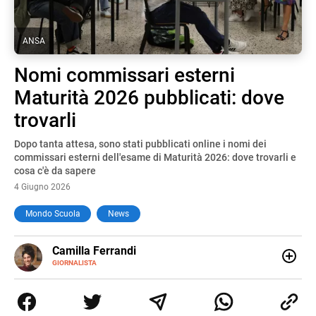
ANSA
Nomi commissari esterni
Maturità 2026 pubblicati: dove
trovarli
Dopo tanta attesa, sono stati pubblicati online i nomi dei
commissari esterni dell'esame di Maturità 2026: dove trovarli e
cosa c'è da sapere
4 Giugno 2026
Mondo Scuola
News
E-
Camilla Ferrandi
MAIL
LINKEDIN
GIORNALISTA
Nata e cresciuta a Grosseto, sono una giornalista
pubblicista laureata in Scienze politiche. Nel 2016 decido
di trasformare la passione per la scrittura in un lavoro, e
da lì non mi sono più fermata. L’attualità è il mio pane