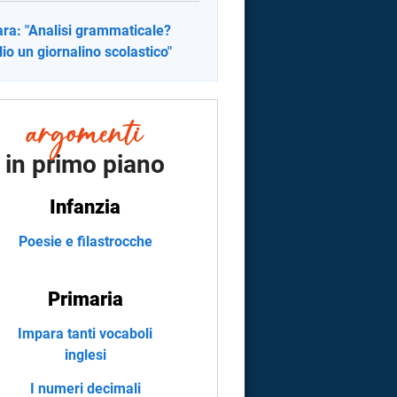
ra: "Analisi grammaticale?
io un giornalino scolastico"
in primo piano
Infanzia
Poesie e filastrocche
Primaria
Impara tanti vocaboli
inglesi
I numeri decimali