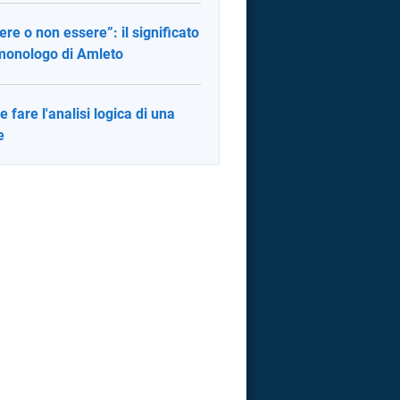
ere o non essere”: il significato
monologo di Amleto
 fare l'analisi logica di una
e