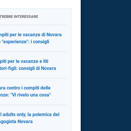
OTREBBE INTERESSARE
mpiti per le vacanze di Novara
 "esperienze": i consigli
iti per le vacanze e liti
tori-figli: consigli di Novara
ra contro i compiti delle
nze: "Vi rivelo una cosa"
l adults only, la polemica del
gogista Novara