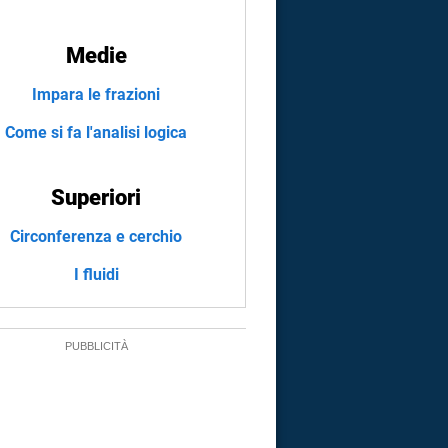
Medie
Impara le frazioni
Come si fa l'analisi logica
Superiori
Circonferenza e cerchio
I fluidi