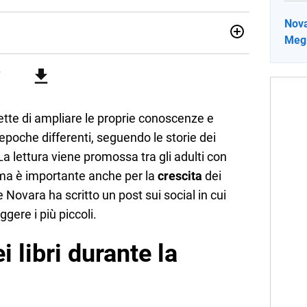
Nova
Megl
012, ha collaborato con le principali testate nazionali. Ha
di cronaca, politica, scuola, economia e spettacolo. Ha
state giornalistiche online e Tv e lavora anche nell’ambito
ette di ampliare le proprie conoscenze e
epoche differenti, seguendo le storie dei
a lettura viene promossa tra gli adulti con
 ma è importante anche per la
crescita
dei
 Novara ha scritto un post sui social in cui
gere i più piccoli.
 libri durante la