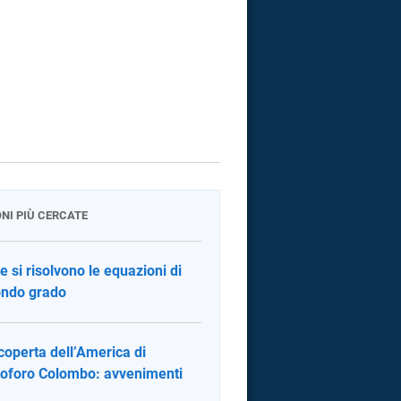
ONI PIÙ CERCATE
 si risolvono le equazioni di
ndo grado
coperta dell’America di
toforo Colombo: avvenimenti