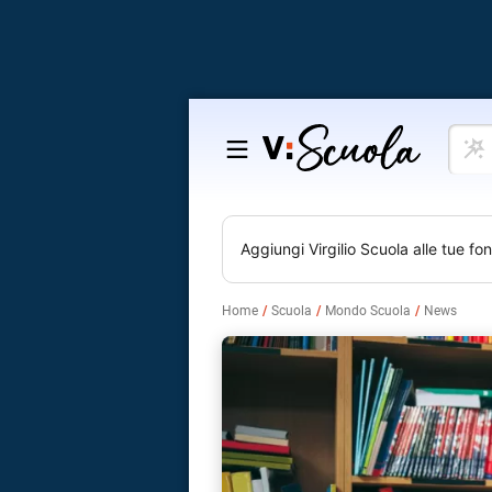
Cosa
Salta
vuoi
al
impar
contenuto
Aggiungi
Virgilio Scuola
alle tue fon
Home
Scuola
Mondo Scuola
News