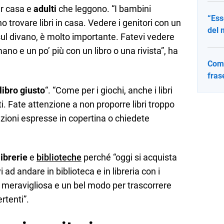
per casa e
adulti
che leggono. “I bambini
“Ess
 trovare libri in casa. Vedere i genitori con un
del 
 sul divano, è molto importante. Fatevi vedere
ano e un po’ più con un libro o una rivista”, ha
Come
fras
 libro giusto
“. “Come per i giochi, anche i libri
i. Fate attenzione a non proporre libri troppo
cazioni espresse in copertina o chiedete
librerie
e
biblioteche
perché “oggi si acquista
ad andare in biblioteca e in libreria con i
a meravigliosa e un bel modo per trascorrere
ertenti”.