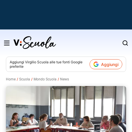
Salta
al
contenuto
Aggiungi
Virgilio Scuola
alle tue fonti Google
Aggiungi
preferite
v
Home
Scuola
Mondo Scuola
News
i