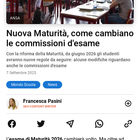
ANSA
Nuova Maturità, come cambiano
le commissioni d'esame
Con la riforma della Maturità, da giugno 2026 gli studenti
avranno nuove regole da seguire: alcune modifiche riguardano
anche le commissioni d'esame
7 Settembre 2025
Mondo Scuola
News
E-
Francesca Pasini
MAIL
SEO CONTENT WRITER
Content Writer laureata in Economia e Gestione delle Arti
e delle Attività Culturali, vivo tra l'Italia e la Spagna. Amo
le diverse sfumature dell'informazione e quelle storie di
vita che parlano di luoghi, viaggi unici, cultura e lifestyle,
che trasformo in parole scritte per lavoro e per passione.
L’
esame di Maturità 2026
cambierà volto. Ma oltre ad