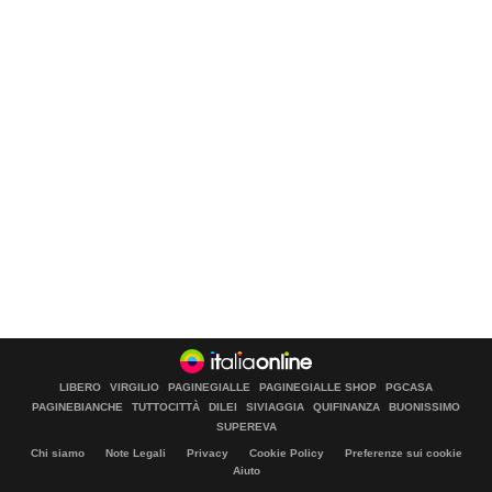
LIBERO
VIRGILIO
PAGINEGIALLE
PAGINEGIALLE SHOP
PGCASA
PAGINEBIANCHE
TUTTOCITTÀ
DILEI
SIVIAGGIA
QUIFINANZA
BUONISSIMO
SUPEREVA
Chi siamo
Note Legali
Privacy
Cookie Policy
Preferenze sui cookie
Aiuto