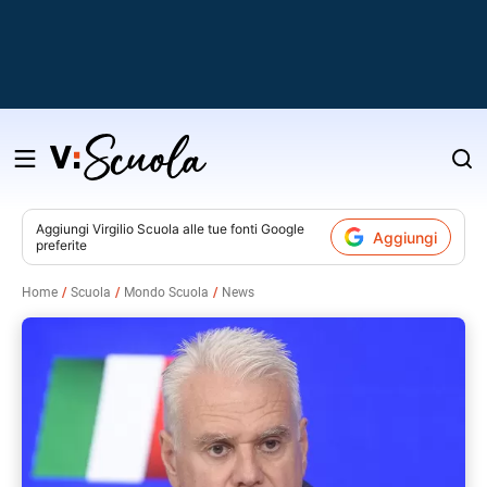
Salta
al
contenuto
Aggiungi
Virgilio Scuola
alle tue fonti Google
Aggiungi
preferite
v
Home
Scuola
Mondo Scuola
News
i