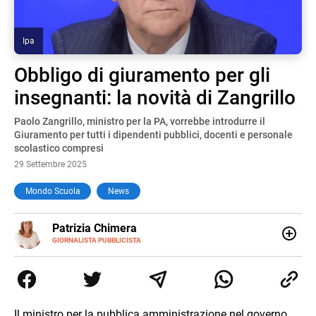
Ipa
Obbligo di giuramento per gli
insegnanti: la novità di Zangrillo
Paolo Zangrillo, ministro per la PA, vorrebbe introdurre il
Giuramento per tutti i dipendenti pubblici, docenti e personale
scolastico compresi
29 Settembre 2025
Mondo Scuola
News
E-
Patrizia Chimera
MAIL
LINKEDIN
GIORNALISTA PUBBLICISTA
Giornalista pubblicista, è appassionata di sostenibilità e
cultura. Dopo la laurea in scienze della comunicazione ha
collaborato con grandi gruppi editoriali e agenzie di
comunicazione specializzandosi nella scrittura di articoli
sul mondo scolastico.
Il ministro per la pubblica amministrazione nel governo