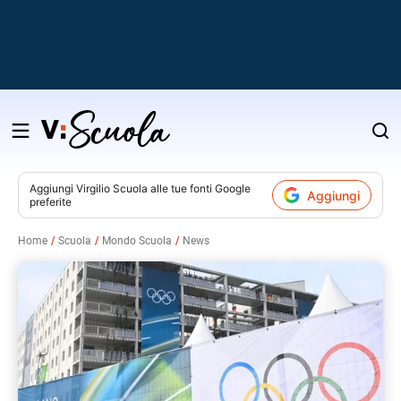
Salta
al
contenuto
Aggiungi
Virgilio Scuola
alle tue fonti Google
Aggiungi
preferite
v
Home
Scuola
Mondo Scuola
News
i