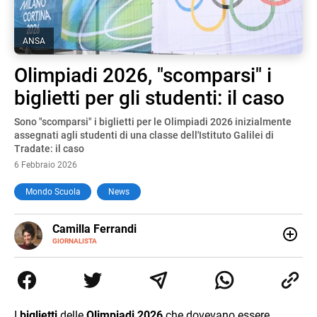
ANSA
Olimpiadi 2026, "scomparsi" i
biglietti per gli studenti: il caso
Sono "scomparsi" i biglietti per le Olimpiadi 2026 inizialmente
assegnati agli studenti di una classe dell'Istituto Galilei di
Tradate: il caso
6 Febbraio 2026
Mondo Scuola
News
E-
Camilla Ferrandi
MAIL
LINKEDIN
GIORNALISTA
Nata e cresciuta a Grosseto, sono una giornalista
pubblicista laureata in Scienze politiche. Nel 2016 decido
di trasformare la passione per la scrittura in un lavoro, e
da lì non mi sono più fermata. L’attualità è il mio pane
quotidiano, i libri la mia via per evadere e viaggiare con la
I
biglietti
delle
Olimpiadi 2026
che dovevano essere