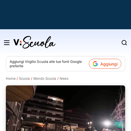
Salta
al
contenuto
Aggiungi
Virgilio Scuola
alle tue fonti Google
Aggiungi
preferite
v
Home
Scuola
Mondo Scuola
News
i