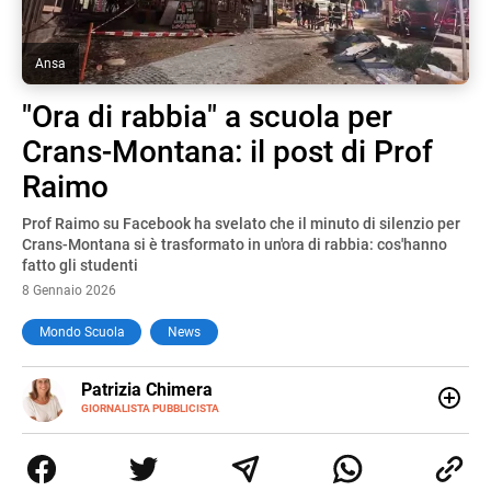
Ansa
"Ora di rabbia" a scuola per
Crans-Montana: il post di Prof
Raimo
Prof Raimo su Facebook ha svelato che il minuto di silenzio per
Crans-Montana si è trasformato in un'ora di rabbia: cos'hanno
fatto gli studenti
8 Gennaio 2026
Mondo Scuola
News
E-
Patrizia Chimera
MAIL
LINKEDIN
GIORNALISTA PUBBLICISTA
Giornalista pubblicista, è appassionata di sostenibilità e
cultura. Dopo la laurea in scienze della comunicazione ha
collaborato con grandi gruppi editoriali e agenzie di
comunicazione specializzandosi nella scrittura di articoli