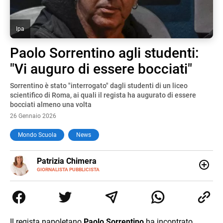
Ipa
Paolo Sorrentino agli studenti:
"Vi auguro di essere bocciati"
Sorrentino è stato "interrogato" dagli studenti di un liceo
scientifico di Roma, ai quali il regista ha augurato di essere
bocciati almeno una volta
26 Gennaio 2026
Mondo Scuola
News
E-
Patrizia Chimera
MAIL
LINKEDIN
GIORNALISTA PUBBLICISTA
Giornalista pubblicista, è appassionata di sostenibilità e
cultura. Dopo la laurea in scienze della comunicazione ha
collaborato con grandi gruppi editoriali e agenzie di
comunicazione specializzandosi nella scrittura di articoli
sul mondo scolastico.
Il regista napoletano
Paolo Sorrentino
ha incontrato