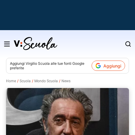
Salta
al
contenuto
Aggiungi
Virgilio Scuola
alle tue fonti Google
Aggiungi
preferite
v
Home
Scuola
Mondo Scuola
News
i