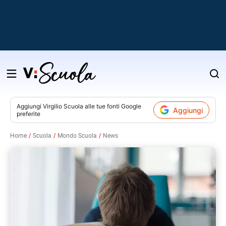
Salta
al
contenuto
Aggiungi
Virgilio Scuola
alle tue fonti Google
Aggiungi
preferite
v
Home
Scuola
Mondo Scuola
News
i