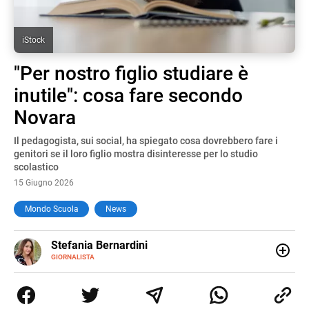
iStock
"Per nostro figlio studiare è
inutile": cosa fare secondo
Novara
Il pedagogista, sui social, ha spiegato cosa dovrebbero fare i
genitori se il loro figlio mostra disinteresse per lo studio
scolastico
15 Giugno 2026
Mondo Scuola
News
E-
Stefania Bernardini
MAIL
GIORNALISTA
Giornalista professionista dal 2012, ha collaborato con le
principali testate nazionali. Ha scritto e realizzato servizi
Tv di cronaca, politica, scuola, economia e spettacolo. Ha
esperienze nella redazione di testate giornalistiche online