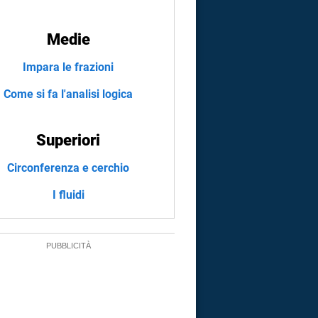
Medie
Impara le frazioni
Come si fa l'analisi logica
Superiori
Circonferenza e cerchio
I fluidi