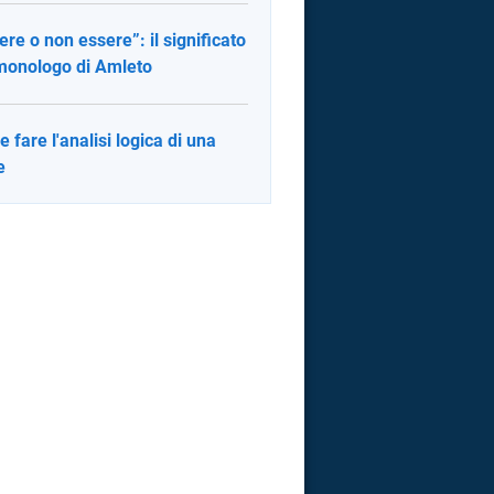
ere o non essere”: il significato
monologo di Amleto
 fare l'analisi logica di una
e