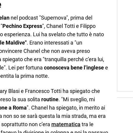
e
elan
nel podcast "Supernova", prima del
"
Pechino Express
", Chanel Totti e Filippo
o esperienza. Lui ha svelato che tutto è nato
lle Maldive"
. Erano interessati a "un
onvincere Chanel che non aveva preso
spiegato che era "tranquilla perché c’era lui,
le". Lei per fortuna
conosceva bene l’inglese
e
pentita la prima notte.
i Ilary Blasi e Francesco Totti ha spiegato che
reso la sua solita
routine
. "Mi sveglio, mi
ione a Roma
". Chanel ha spiegato, in merito ai
a non so se sarà questa la mia strada, ma era
e soprattutto non c’era
matematica
tra le
facevo la divisione in colonna e poi la passavo