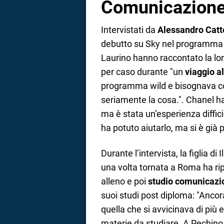
Comunicazion
Intervistati da
Alessandro Catt
debutto su Sky nel programma 
Laurino hanno raccontato la lor
per caso durante "un
viaggio a
programma wild e bisognava c
seriamente la cosa.". Chanel ha 
ma è stata un’esperienza diffici
ha potuto aiutarlo, ma si è già 
Durante l’intervista, la figlia d
una volta tornata a Roma ha rip
alleno e poi
studio comunicaz
suoi studi post diploma: "Ancor
quella che si avvicinava di più 
materie da studiare. A Pechino 