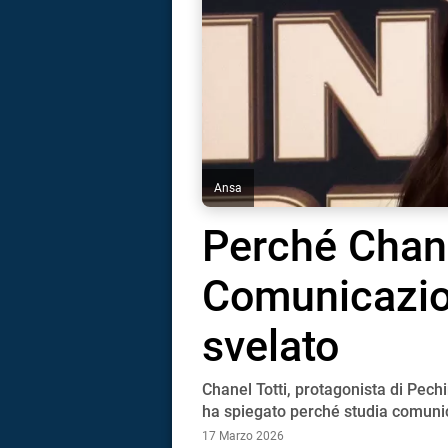
Ansa
Perché Chane
Comunicazion
svelato
Chanel Totti, protagonista di Pec
i
ha spiegato perché studia comuni
17 Marzo 2026
tografico