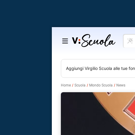
Cosa
Salta
vuoi
al
impar
contenuto
Aggiungi
Virgilio Scuola
alle tue fon
Home
Scuola
Mondo Scuola
News