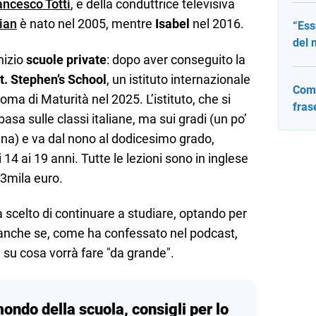
ancesco Totti
, e della conduttrice televisiva
tian
è nato nel 2005, mentre
Isabel
nel 2016.
“Ess
del 
nizio
scuole private
: dopo aver conseguito la
t. Stephen’s School
, un istituto internazionale
Come
oma di Maturità nel 2025. L’istituto, che si
fras
basa sulle classi italiane, ma sui gradi (un po’
a) e va dal nono al dodicesimo grado,
14 ai 19 anni. Tutte le lezioni sono in inglese
33mila euro.
a scelto di continuare a studiare, optando per
 anche se, come ha confessato nel podcast,
e su cosa vorrà fare "da grande".
mondo della scuola, consigli per lo