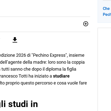
Che 
Pech
sionata di sostenibilità e cultura. Dopo la laurea in scienze
ato con grandi gruppi editoriali e agenzie di
nella scrittura di articoli sul mondo scolastico.
’edizione 2026 di "Pechino Express", insieme
io dell’agente della madre: loro sono la coppia
tutti sanno che dopo il diploma la figlia
rancesco Totti ha iniziato a
studiare
lto proprio questo percorso e cosa vuole fare
li studi in