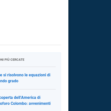
ONI PIÙ CERCATE
 si risolvono le equazioni di
ndo grado
coperta dell’America di
toforo Colombo: avvenimenti