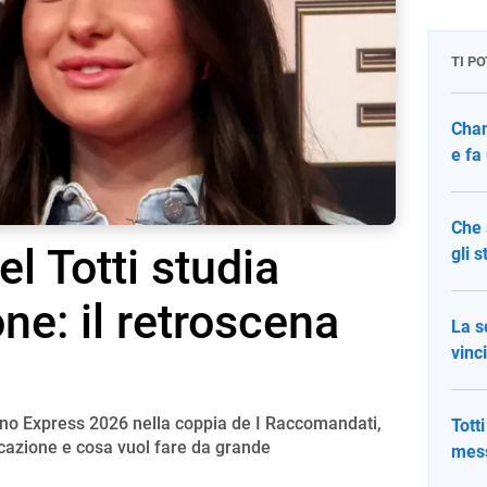
TI P
Chan
e fa
Che 
l Totti studia
gli s
e: il retroscena
La s
vinc
hino Express 2026 nella coppia de I Raccomandati,
Totti
cazione e cosa vuol fare da grande
mess