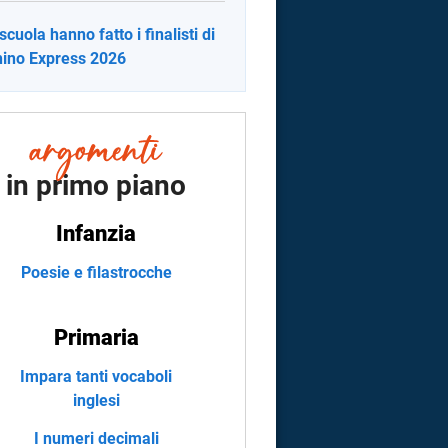
scuola hanno fatto i finalisti di
ino Express 2026
in primo piano
Infanzia
Poesie e filastrocche
Primaria
Impara tanti vocaboli
inglesi
I numeri decimali