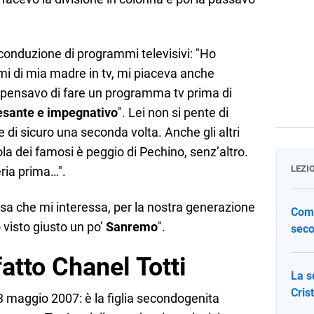
 conduzione di programmi televisivi: "Ho
i di mia madre in tv, mi piaceva anche
 pensavo di fare un programma tv prima di
esante e impegnativo
". Lei non si pente di
e di sicuro una seconda volta. Anche gli altri
sola dei famosi è peggio di Pechino, senz’altro.
LEZI
ria prima…".
sa che mi interessa, per la nostra generazione
Come
 visto giusto un po’
Sanremo
".
seco
atto Chanel Totti
La s
Cris
3 maggio 2007: è la figlia secondogenita