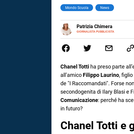
Mondo Scuola
News
a
correnze
E-
Patrizia Chimera
MAIL
LINKEDIN
GIORNALISTA PUBBLICISTA
Giornalista pubblicista, è appas
della comunicazione ha collabor
comunicazione specializzandosi 
Chanel Totti
ha preso parte all
all’amico
Filippo Laurino
, figl
de "I Raccomandati". Forse non 
secondogenita di Ilary Blasi e F
Comunicazione
: perché ha sce
in futuro?
Chanel Totti e g