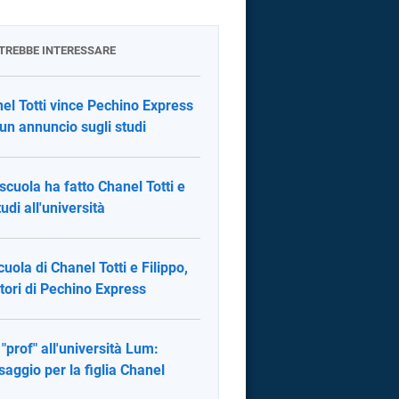
OTREBBE INTERESSARE
el Totti vince Pechino Express
 un annuncio sugli studi
scuola ha fatto Chanel Totti e
tudi all'università
cuola di Chanel Totti e Filippo,
itori di Pechino Express
 "prof" all'università Lum:
aggio per la figlia Chanel