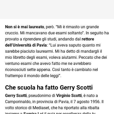
Non si è mai laureato
, però. “Mi è rimasto un grande
cruccio. Mi mancavano due esami soltanto”. In seguito ha
provato a riprendere gli studi, andando dal
rettore
dell’Università di Pavia
: “Lui aveva saputo quanto mi
sarebbe piaciuto laurearmi. Mi ha detto di mandargli il
mio libretto degli esami, voleva aiutarmi. Peccato che dei
ventuno esami che avevo fatto me ne avrebbero
riconosciuti sette appena. Così tanto è cambiato nel
frattempo il mondo delle leggi”.
Che scuola ha fatto Gerry Scotti
Gerry Scotti
, pseudonimo di
Virginio Scotti
, è nato a
Camporinaldo, in provincia di Pavia, il 7 agosto 1956. Il
volto storico di Mediaset, che ha riportato alla ribalta
insieme a
Samira Lui
il quiz per eccellenza della tv