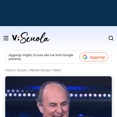
Salta
al
contenuto
Aggiungi
Virgilio Scuola
alle tue fonti Google
Aggiungi
preferite
v
Home
Scuola
Mondo Scuola
News
i