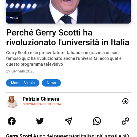
Ansa
Perché Gerry Scotti ha
rivoluzionato l'università in Italia
Gerry Scotti è un presentatore italiano che grazie a un suo
famoso quiz ha rivoluzionato anche l'università: ecco qual è
questo programma televisivo
29 Gennaio 2026
Mondo Scuola
News
E-
Patrizia Chimera
MAIL
LINKEDIN
GIORNALISTA PUBBLICISTA
Giornalista pubblicista, è appassionata di sostenibilità e
cultura. Dopo la laurea in scienze della comunicazione ha
collaborato con grandi gruppi editoriali e agenzie di
comunicazione specializzandosi nella scrittura di articoli
sul mondo scolastico.
Gerry Scotti
è uno dei presentatori italiani più amati e più