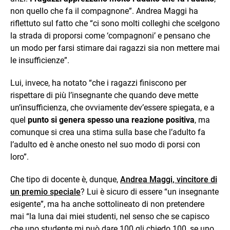
non quello che fa il compagnone”. Andrea Maggi ha
riflettuto sul fatto che “ci sono molti colleghi che scelgono
la strada di proporsi come ‘compagnoni’ e pensano che
un modo per farsi stimare dai ragazzi sia non mettere mai
le insufficienze”.
Lui, invece, ha notato “che i ragazzi finiscono per
rispettare di più l’insegnante che quando deve mette
un’insufficienza, che ovviamente dev’essere spiegata, e a
quel
punto si genera spesso una reazione positiva
, ma
comunque si crea una stima sulla base che l’adulto fa
l’adulto ed è anche onesto nel suo modo di porsi con
loro”.
Che tipo di docente è, dunque,
Andrea Maggi, vincitore di
un premio speciale
? Lui è sicuro di essere “un insegnante
esigente”, ma ha anche sottolineato di non pretendere
mai “la luna dai miei studenti, nel senso che se capisco
che uno studente mi può dare 100 gli chiedo 100, se uno