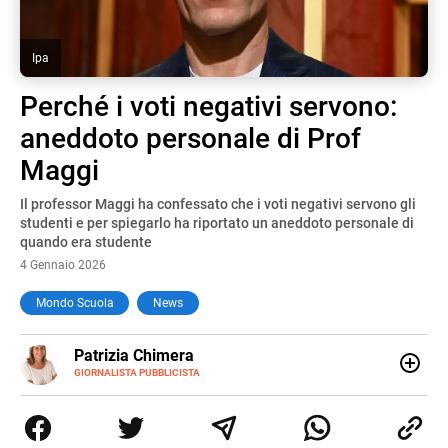
Ipa
Perché i voti negativi servono:
aneddoto personale di Prof
Maggi
Il professor Maggi ha confessato che i voti negativi servono gli
studenti e per spiegarlo ha riportato un aneddoto personale di
quando era studente
4 Gennaio 2026
Mondo Scuola
News
E-
Patrizia Chimera
MAIL
LINKEDIN
GIORNALISTA PUBBLICISTA
Giornalista pubblicista, è appassionata di sostenibilità e
cultura. Dopo la laurea in scienze della comunicazione ha
collaborato con grandi gruppi editoriali e agenzie di
comunicazione specializzandosi nella scrittura di articoli