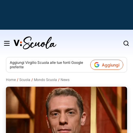
Salta
al
contenuto
Aggiungi
Virgilio Scuola
alle tue fonti Google
Aggiungi
preferite
v
Home
Scuola
Mondo Scuola
News
i