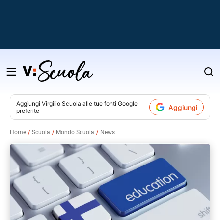
Salta
al
contenuto
Aggiungi
Virgilio Scuola
alle tue fonti Google
Aggiungi
preferite
v
Home
Scuola
Mondo Scuola
News
i