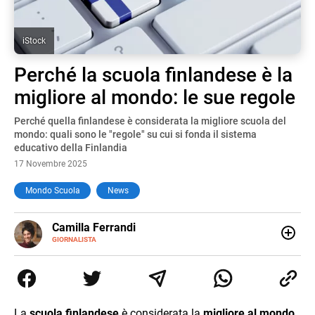
iStock
Perché la scuola finlandese è la
migliore al mondo: le sue regole
Perché quella finlandese è considerata la migliore scuola del
mondo: quali sono le "regole" su cui si fonda il sistema
educativo della Finlandia
17 Novembre 2025
Mondo Scuola
News
E-
Camilla Ferrandi
MAIL
LINKEDIN
GIORNALISTA
Nata e cresciuta a Grosseto, sono una giornalista
pubblicista laureata in Scienze politiche. Nel 2016 decido
di trasformare la passione per la scrittura in un lavoro, e
da lì non mi sono più fermata. L’attualità è il mio pane
quotidiano, i libri la mia via per evadere e viaggiare con la
La
scuola finlandese
è considerata la
migliore al mondo
,