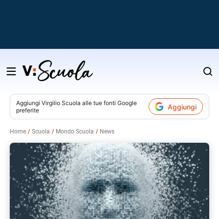
Salta
al
contenuto
Aggiungi
Virgilio Scuola
alle tue fonti Google
Aggiungi
preferite
v
Home
Scuola
Mondo Scuola
News
i