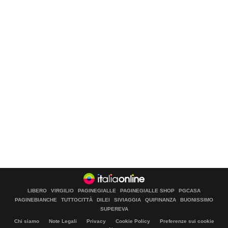
LIBERO
VIRGILIO
PAGINEGIALLE
PAGINEGIALLE SHOP
PGCASA
PAGINEBIANCHE
TUTTOCITTÀ
DILEI
SIVIAGGIA
QUIFINANZA
BUONISSIMO
SUPEREVA
Chi siamo
Note Legali
Privacy
Cookie Policy
Preferenze sui cookie