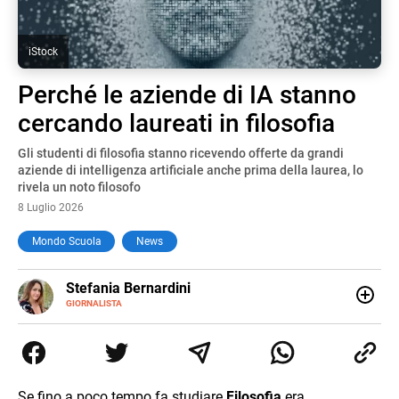
iStock
Perché le aziende di IA stanno
cercando laureati in filosofia
Gli studenti di filosofia stanno ricevendo offerte da grandi
aziende di intelligenza artificiale anche prima della laurea, lo
rivela un noto filosofo
8 Luglio 2026
Mondo Scuola
News
E-
Stefania Bernardini
MAIL
GIORNALISTA
Giornalista professionista dal 2012, ha collaborato con le
principali testate nazionali. Ha scritto e realizzato servizi
Tv di cronaca, politica, scuola, economia e spettacolo. Ha
esperienze nella redazione di testate giornalistiche online
e Tv e lavora anche nell’ambito social
Se fino a poco tempo fa studiare
Filosofia
era