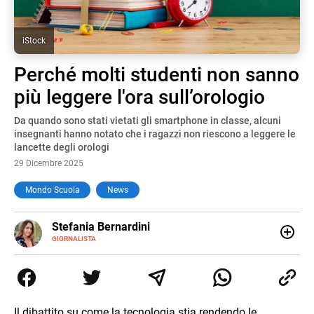
iStock
Perché molti studenti non sanno
più leggere l'ora sull’orologio
Da quando sono stati vietati gli smartphone in classe, alcuni
insegnanti hanno notato che i ragazzi non riescono a leggere le
lancette degli orologi
29 Dicembre 2025
Mondo Scuola
News
E-
Stefania Bernardini
MAIL
GIORNALISTA
Giornalista professionista dal 2012, ha collaborato con le
principali testate nazionali. Ha scritto e realizzato servizi
Tv di cronaca, politica, scuola, economia e spettacolo. Ha
esperienze nella redazione di testate giornalistiche online
e Tv e lavora anche nell’ambito social
Il dibattito su come la tecnologia stia rendendo le