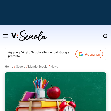
Salta
al
contenuto
Aggiungi
Virgilio Scuola
alle tue fonti Google
Aggiungi
preferite
v
Home
Scuola
Mondo Scuola
News
i