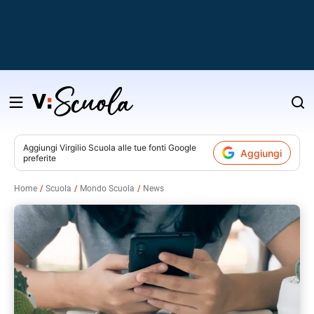
Salta
al
contenuto
Aggiungi
Virgilio Scuola
alle tue fonti Google
Aggiungi
preferite
v
Home
Scuola
Mondo Scuola
News
i