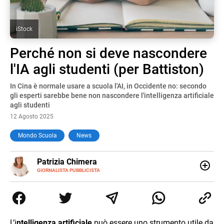
iStock
Perché non si deve nascondere
l'IA agli studenti (per Battiston)
In Cina è normale usare a scuola l'AI, in Occidente no: secondo
gli esperti sarebbe bene non nascondere l'intelligenza artificiale
agli studenti
12 Agosto 2025
Mondo Scuola
News
E-
Patrizia Chimera
MAIL
LINKEDIN
GIORNALISTA PUBBLICISTA
Giornalista pubblicista, è appassionata di sostenibilità e
cultura. Dopo la laurea in scienze della comunicazione ha
collaborato con grandi gruppi editoriali e agenzie di
comunicazione specializzandosi nella scrittura di articoli
sul mondo scolastico.
L’i
ntelligenza artificiale
può essere uno strumento utile da