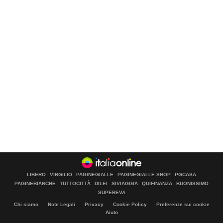
LIBERO
VIRGILIO
PAGINEGIALLE
PAGINEGIALLE SHOP
PGCASA
PAGINEBIANCHE
TUTTOCITTÀ
DILEI
SIVIAGGIA
QUIFINANZA
BUONISSIMO
SUPEREVA
Chi siamo
Note Legali
Privacy
Cookie Policy
Preferenze sui cookie
Aiuto