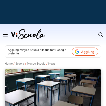
Salta
al
contenuto
Aggiungi
Virgilio Scuola
alle tue fonti Google
Aggiungi
preferite
v
Home
Scuola
Mondo Scuola
News
i