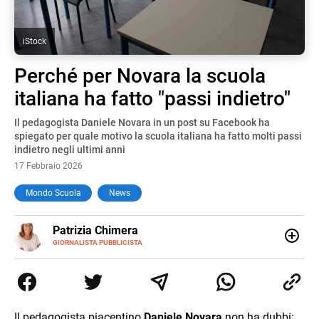
iStock
Perché per Novara la scuola
italiana ha fatto "passi indietro"
Il pedagogista Daniele Novara in un post su Facebook ha
spiegato per quale motivo la scuola italiana ha fatto molti passi
indietro negli ultimi anni
17 Febbraio 2026
Mondo Scuola
News
E-
Patrizia Chimera
MAIL
LINKEDIN
GIORNALISTA PUBBLICISTA
Giornalista pubblicista, è appassionata di sostenibilità e
cultura. Dopo la laurea in scienze della comunicazione ha
collaborato con grandi gruppi editoriali e agenzie di
comunicazione specializzandosi nella scrittura di articoli
sul mondo scolastico.
Il pedagogista piacentino
Daniele Novara
non ha dubbi: