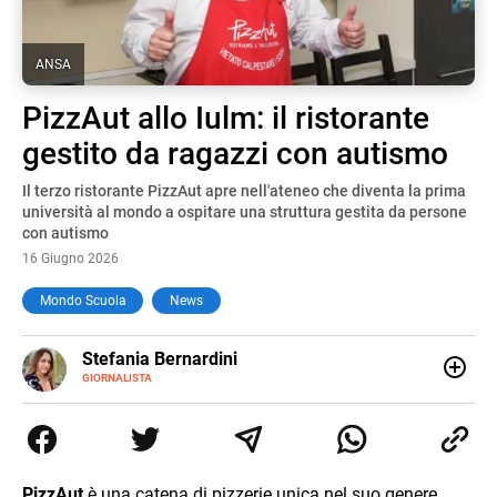
ANSA
PizzAut allo Iulm: il ristorante
gestito da ragazzi con autismo
Il terzo ristorante PizzAut apre nell'ateneo che diventa la prima
università al mondo a ospitare una struttura gestita da persone
con autismo
16 Giugno 2026
Mondo Scuola
News
E-
Stefania Bernardini
MAIL
GIORNALISTA
Giornalista professionista dal 2012, ha collaborato con le
principali testate nazionali. Ha scritto e realizzato servizi
Tv di cronaca, politica, scuola, economia e spettacolo. Ha
esperienze nella redazione di testate giornalistiche online
e Tv e lavora anche nell’ambito social
PizzAut
è una catena di pizzerie unica nel suo genere