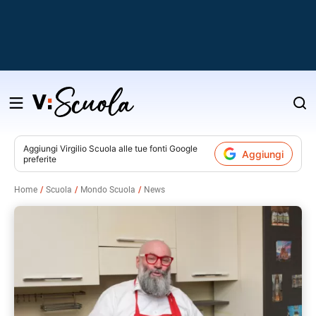
Salta
al
contenuto
Aggiungi
Virgilio Scuola
alle tue fonti Google
Aggiungi
preferite
v
Home
Scuola
Mondo Scuola
News
i