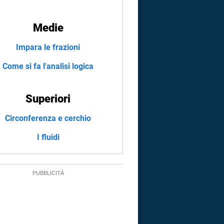
Medie
Impara le frazioni
Come si fa l'analisi logica
Superiori
Circonferenza e cerchio
I fluidi