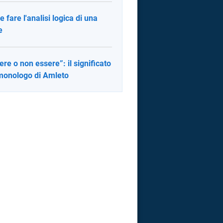
 fare l'analisi logica di una
e
ere o non essere”: il significato
monologo di Amleto