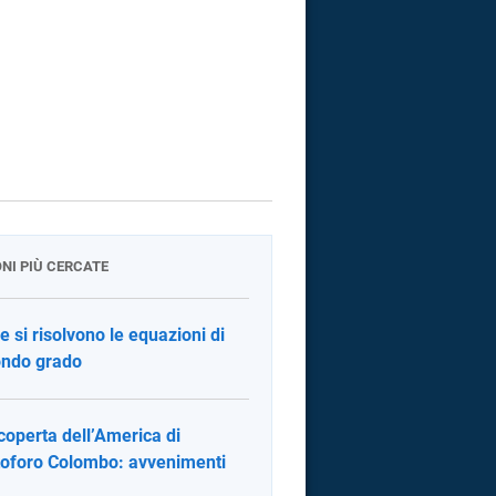
ONI PIÙ CERCATE
 si risolvono le equazioni di
ndo grado
coperta dell’America di
toforo Colombo: avvenimenti