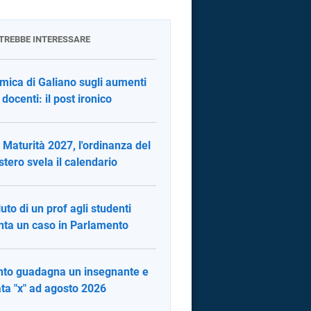
OTREBBE INTERESSARE
mica di Galiano sugli aumenti
 docenti: il post ironico
 Maturità 2027, l'ordinanza del
stero svela il calendario
luto di un prof agli studenti
nta un caso in Parlamento
to guadagna un insegnante e
ata "x" ad agosto 2026