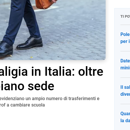
TI P
Pole
per i
Date
ligia in Italia: oltre
mini
iano sede
Il sa
dive
ne evidenziano un ampio numero di trasferimenti e
rof a cambiare scuola
Quan
la d