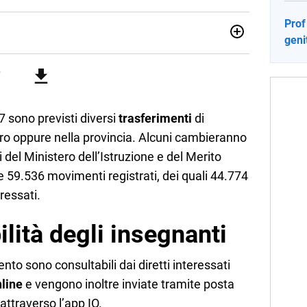
Prof
geni
012, ha collaborato con le principali testate nazionali. Ha
di cronaca, politica, scuola, economia e spettacolo. Ha
state giornalistiche online e Tv e lavora anche nell’ambito
 sono previsti diversi
trasferimenti
di
tro oppure nella provincia. Alcuni cambieranno
 del Ministero dell’Istruzione e del Merito
59.536 movimenti registrati, dei quali 44.774
ressati.
ilità degli insegnanti
to sono consultabili dai diretti interessati
nline
e vengono inoltre inviate tramite posta
, attraverso l’app IO.