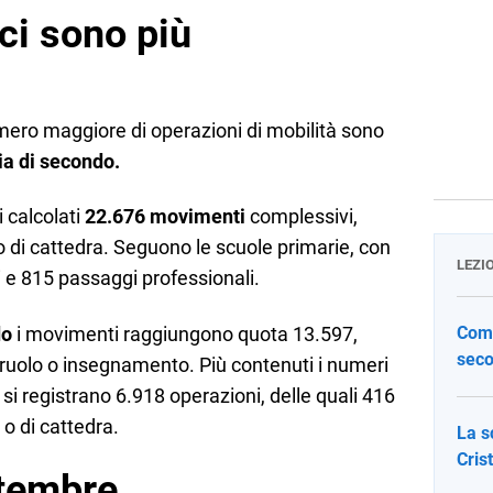
 ci sono più
numero maggiore di operazioni di mobilità sono
ia di secondo.
i calcolati
22.676 movimenti
complessivi,
 o di cattedra. Seguono le scuole primarie, con
LEZI
 e 815 passaggi professionali.
do
i movimenti raggiungono quota 13.597,
Come
seco
uolo o insegnamento. Più contenuti i numeri
 si registrano 6.918 operazioni, delle quali 416
 o di cattedra.
La s
Cris
ttembre