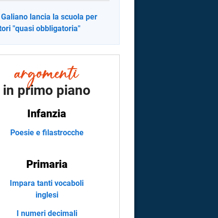
 Galiano lancia la scuola per
tori "quasi obbligatoria"
in primo piano
Infanzia
Poesie e filastrocche
Primaria
Impara tanti vocaboli
inglesi
I numeri decimali