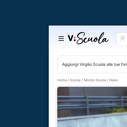
Cosa
Salta
vuoi
al
impar
contenuto
Aggiungi
Virgilio Scuola
alle tue fon
Home
Scuola
Mondo Scuola
News