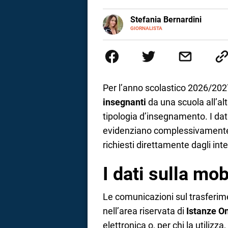
a
E-
Stefania Bernardini
MAIL
GIORNALISTA
Giornalista professionista dal 2
correnze
scritto e realizzato servizi Tv 
esperienze nella redazione di te
social
Per l’anno scolastico 2026/2027
insegnanti
da una scuola all’al
tipologia d’insegnamento. I dati
evidenziano complessivamente 
richiesti direttamente dagli inte
I dati sulla mob
Le comunicazioni sul trasferimen
nell’area riservata di
Istanze O
elettronica o, per chi la utilizza