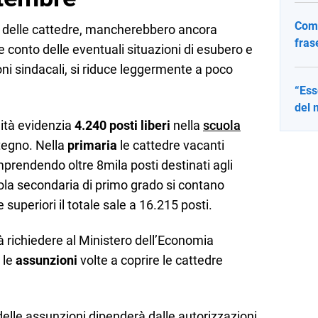
Come
 delle cattedre, mancherebbero ancora
fras
ne conto delle eventuali situazioni di esubero e
ni sindacali, si riduce leggermente a poco
“Ess
del 
lità evidenzia
4.240 posti liberi
nella
scuola
stegno. Nella
primaria
le cattedre vacanti
rendendo oltre 8mila posti destinati agli
cuola secondaria di primo grado si contano
 superiori il totale sale a 16.215 posti.
rà richiedere al Ministero dell’Economia
 le
assunzioni
volte a coprire le cattedre
 delle assunzioni dipenderà dalle autorizzazioni