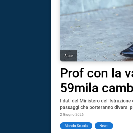
iStock
Prof con la va
59mila camb
I dati del Ministero dell'Istruzio
passaggi che porteranno diversi p
2 Giugno 2026
i
Mondo Scuola
News
tografico