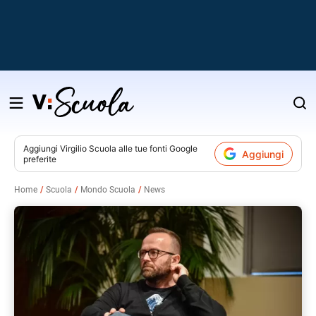
Salta
al
contenuto
Aggiungi
Virgilio Scuola
alle tue fonti Google
Aggiungi
preferite
v
Home
Scuola
Mondo Scuola
News
i