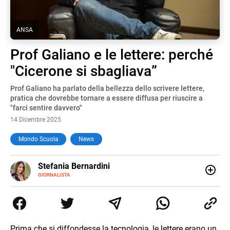
ANSA
Prof Galiano e le lettere: perché
"Cicerone si sbagliava”
Prof Galiano ha parlato della bellezza dello scrivere lettere,
pratica che dovrebbe tornare a essere diffusa per riuscire a
"farci sentire davvero"
14 Dicembre 2025
Mondo Scuola
News
E-
Stefania Bernardini
MAIL
GIORNALISTA
Giornalista professionista dal 2012, ha collaborato con le
principali testate nazionali. Ha scritto e realizzato servizi
Tv di cronaca, politica, scuola, economia e spettacolo. Ha
esperienze nella redazione di testate giornalistiche online
e Tv e lavora anche nell’ambito social
Prima che si diffondesse la tecnologia, le lettere erano un