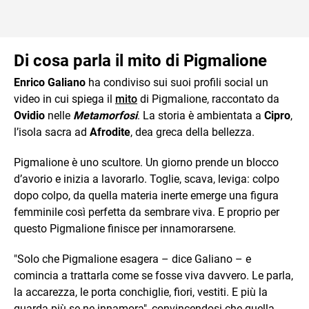
Di cosa parla il mito di Pigmalione
Enrico Galiano
ha condiviso sui suoi profili social un
video in cui spiega il
mito
di Pigmalione, raccontato da
Ovidio
nelle
Metamorfosi
. La storia è ambientata a
Cipro
,
l’isola sacra ad
Afrodite
, dea greca della bellezza.
Pigmalione è uno scultore. Un giorno prende un blocco
d’avorio e inizia a lavorarlo. Toglie, scava, leviga: colpo
dopo colpo, da quella materia inerte emerge una figura
femminile così perfetta da sembrare viva. E proprio per
questo Pigmalione finisce per innamorarsene.
"Solo che Pigmalione esagera – dice Galiano – e
comincia a trattarla come se fosse viva davvero. Le parla,
la accarezza, le porta conchiglie, fiori, vestiti. E più la
guarda più se ne innamora", convincendosi che quella