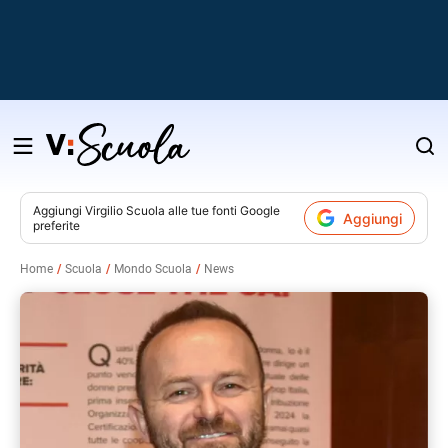
Salta
al
contenuto
Aggiungi
Virgilio Scuola
alle tue fonti Google
Aggiungi
preferite
v
Home
Scuola
Mondo Scuola
News
i