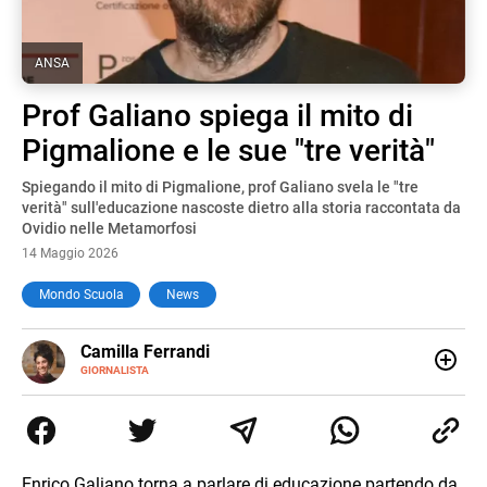
ANSA
Prof Galiano spiega il mito di
Pigmalione e le sue "tre verità"
Spiegando il mito di Pigmalione, prof Galiano svela le "tre
verità" sull'educazione nascoste dietro alla storia raccontata da
Ovidio nelle Metamorfosi
14 Maggio 2026
Mondo Scuola
News
E-
Camilla Ferrandi
MAIL
LINKEDIN
GIORNALISTA
Nata e cresciuta a Grosseto, sono una giornalista
pubblicista laureata in Scienze politiche. Nel 2016 decido
di trasformare la passione per la scrittura in un lavoro, e
da lì non mi sono più fermata. L’attualità è il mio pane
quotidiano, i libri la mia via per evadere e viaggiare con la
Enrico Galiano torna a parlare di educazione partendo da