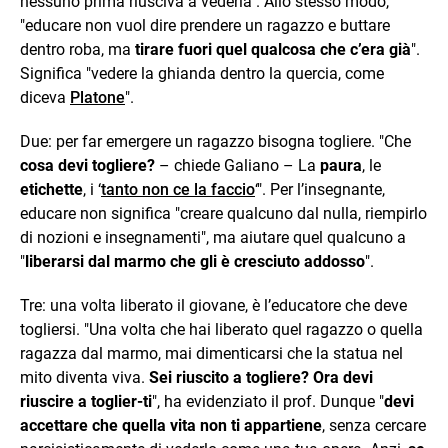
nessuno prima riusciva a vederla". Allo stesso modo,
"educare non vuol dire prendere un ragazzo e buttare
dentro roba, ma
tirare fuori quel qualcosa che c’era già
".
Significa "vedere la ghianda dentro la quercia, come
diceva
Platone
".
Due: per far emergere un ragazzo bisogna togliere. "Che
cosa devi togliere?
– chiede Galiano – La
paura
, le
etichette
, i ‘
tanto non ce la faccio
‘". Per l’insegnante,
educare non significa "creare qualcuno dal nulla, riempirlo
di nozioni e insegnamenti", ma aiutare quel qualcuno a
"
liberarsi dal marmo che gli è cresciuto addosso
".
Tre: una volta liberato il giovane, è l’educatore che deve
togliersi. "Una volta che hai liberato quel ragazzo o quella
ragazza dal marmo, mai dimenticarsi che la statua nel
mito diventa viva.
Sei riuscito a togliere? Ora devi
riuscire a toglier-ti
", ha evidenziato il prof. Dunque "
devi
accettare che quella vita non ti appartiene
, senza cercare