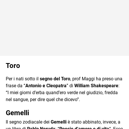
Toro
Per i nati sotto il
segno del Toro
, prof Maggi ha preso una
frase da “
Antonio e Cleopatra
” di
William Shakespeare
:
“I miei giorni d’erba quand’ero verde nel giudizio, fredda
nel sangue, per dire quel che dicevo”.
Gemelli
Il segno zodiacale dei
Gemelli
è stato abbinato, invece, a
un libro di
Pablo Neruda
: “
Poesie d’amore e di vita
“. Ecco