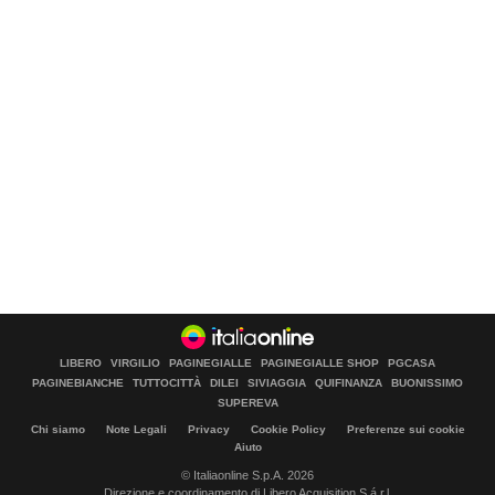
LIBERO
VIRGILIO
PAGINEGIALLE
PAGINEGIALLE SHOP
PGCASA
PAGINEBIANCHE
TUTTOCITTÀ
DILEI
SIVIAGGIA
QUIFINANZA
BUONISSIMO
SUPEREVA
Chi siamo
Note Legali
Privacy
Cookie Policy
Preferenze sui cookie
Aiuto
© Italiaonline S.p.A. 2026
Direzione e coordinamento di Libero Acquisition S.á r.l.