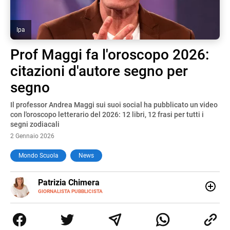
Ipa
Prof Maggi fa l'oroscopo 2026:
citazioni d'autore segno per
segno
Il professor Andrea Maggi sui suoi social ha pubblicato un video
con l'oroscopo letterario del 2026: 12 libri, 12 frasi per tutti i
segni zodiacali
2 Gennaio 2026
Mondo Scuola
News
E-
Patrizia Chimera
MAIL
LINKEDIN
GIORNALISTA PUBBLICISTA
Giornalista pubblicista, è appassionata di sostenibilità e
cultura. Dopo la laurea in scienze della comunicazione ha
collaborato con grandi gruppi editoriali e agenzie di
comunicazione specializzandosi nella scrittura di articoli