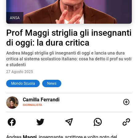
ANSA
Prof Maggi striglia gli insegnanti
di oggi: la dura critica
Andrea Maggi striglia gli insegnanti di oggi e lancia una dura
critica al sistema scolastico italiano: cosa ha detto il prof su voti
e studenti
27 Agosto 2025
Mondo Scuola
News
E-
Camilla Ferrandi
MAIL
LINKEDIN
GIORNALISTA
Nata e cresciuta a Grosseto, sono una giornalista
pubblicista laureata in Scienze politiche. Nel 2016 decido
di trasformare la passione per la scrittura in un lavoro, e
da lì non mi sono più fermata. L’attualità è il mio pane
quotidiano, i libri la mia via per evadere e viaggiare con la
Andrea
Maggi
, insegnante, scrittore e volto noto del