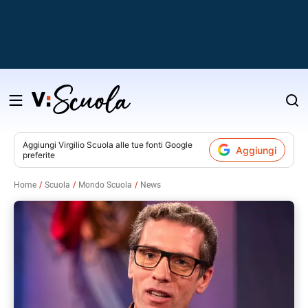
Salta
al
contenuto
Aggiungi
Virgilio Scuola
alle tue fonti Google
Aggiungi
preferite
v
Home
Scuola
Mondo Scuola
News
i