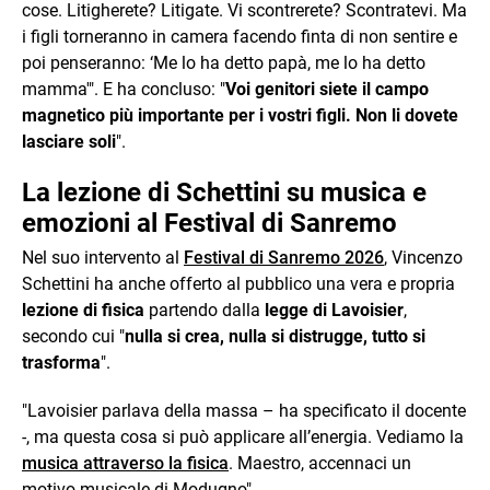
cose. Litigherete? Litigate. Vi scontrerete? Scontratevi. Ma
i figli torneranno in camera facendo finta di non sentire e
poi penseranno: ‘Me lo ha detto papà, me lo ha detto
mamma'". E ha concluso: "
Voi genitori siete il campo
magnetico più importante per i vostri figli. Non li dovete
lasciare soli
".
La lezione di Schettini su musica e
emozioni al Festival di Sanremo
Nel suo intervento al
Festival di Sanremo 2026
, Vincenzo
Schettini ha anche offerto al pubblico una vera e propria
lezione di fisica
partendo dalla
legge di Lavoisier
,
secondo cui "
nulla si crea, nulla si distrugge, tutto si
trasforma
".
"Lavoisier parlava della massa – ha specificato il docente
-, ma questa cosa si può applicare all’energia. Vediamo la
musica attraverso la fisica
. Maestro, accennaci un
motivo musicale di Modugno".