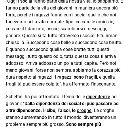
"Oggi i
social
fanno parte della nostra vita, lo sappiamo. E
fanno parte della vita dei giovani in maniera ancora più
forte, perché i ragazzi fanno con i social quello che noi
facevamo nella vita normale, tipo: cercare le amicizie,
cercare il fidanzato, uscire, scambiarsi i messaggi,
parlare. Questo si fa tutto attraverso i social. E tu rimani
chiuso là. Succedono cose belle e succedono cose brutte.
E quando succedono quella cose brutte, tutti questi
messaggi, tutto questo odio, tutta questa cosa ti arriva
addosso. Arriva addosso un po’ a tutti, capita. Però noi
meno giovani, forse non sempre, abbiamo la corazza più
dura rispetto ai ragazzi.
I ragazzi sono fragili
, e quella
fragilità può essere colpita", ha affermato l’insegnante.
Schettini ha poi affrontato il tema delle
dipendenze
nei
giovani: "
Dalla dipendenza dei social si può passare ad
altre dipendenze: il cibo, l’alcol, le
droghe
. Le droghe
stanno aumentando in tutto il mondo, diventeranno un
problema sempre più grosso.
Sono sempre più