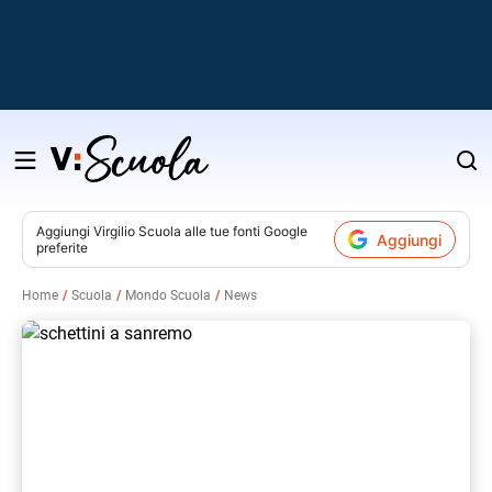
Salta
al
contenuto
Aggiungi
Virgilio Scuola
alle tue fonti Google
Aggiungi
preferite
v
Home
Scuola
Mondo Scuola
News
i