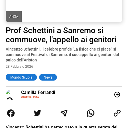
ANSA
Prof Schettini a Sanremo si
commuove, l'appello ai genitori
Vincenzo Schettini, il celebre prof de 'La fisica che ci piace', si
commuove al Festival di Sanremo: il suo appello ai genitori dal
palco dell'Ariston
28 Febbraio 2026
Mondo Scuola
News
E-
Camilla Ferrandi
MAIL
LINKEDIN
GIORNALISTA
Nata e cresciuta a Grosseto, sono una giornalista
pubblicista laureata in Scienze politiche. Nel 2016 decido
di trasformare la passione per la scrittura in un lavoro, e
da lì non mi sono più fermata. L’attualità è il mio pane
quotidiano, i libri la mia via per evadere e viaggiare con la
Vincenzo
Schettini
ha partecipato alla quarta serata del