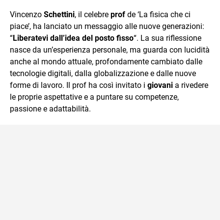
quotidiano, i libri la mia via per evadere e viaggiare con la
Vincenzo
Schettini
, il celebre
prof
de ‘La fisica che ci
mente.
piace’, ha lanciato un messaggio alle nuove generazioni:
“
Liberatevi dall’idea del posto fisso
“. La sua riflessione
nasce da un’esperienza personale, ma guarda con lucidità
anche al mondo attuale, profondamente cambiato dalle
tecnologie digitali, dalla globalizzazione e dalle nuove
forme di lavoro. Il prof ha così invitato i
giovani
a rivedere
le proprie aspettative e a puntare su competenze,
passione e adattabilità.