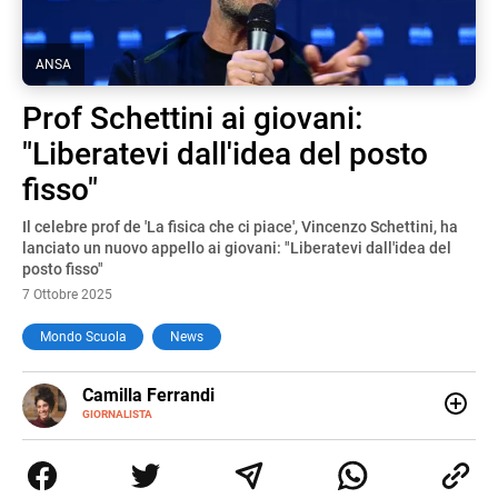
ANSA
Prof Schettini ai giovani:
"Liberatevi dall'idea del posto
fisso"
Il celebre prof de 'La fisica che ci piace', Vincenzo Schettini, ha
lanciato un nuovo appello ai giovani: "Liberatevi dall'idea del
posto fisso"
7 Ottobre 2025
Mondo Scuola
News
E-
Camilla Ferrandi
MAIL
LINKEDIN
GIORNALISTA
Nata e cresciuta a Grosseto, sono una giornalista
pubblicista laureata in Scienze politiche. Nel 2016 decido
di trasformare la passione per la scrittura in un lavoro, e
da lì non mi sono più fermata. L’attualità è il mio pane