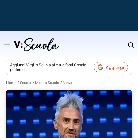
Salta
al
contenuto
Aggiungi
Virgilio Scuola
alle tue fonti Google
Aggiungi
preferite
v
Home
Scuola
Mondo Scuola
News
i