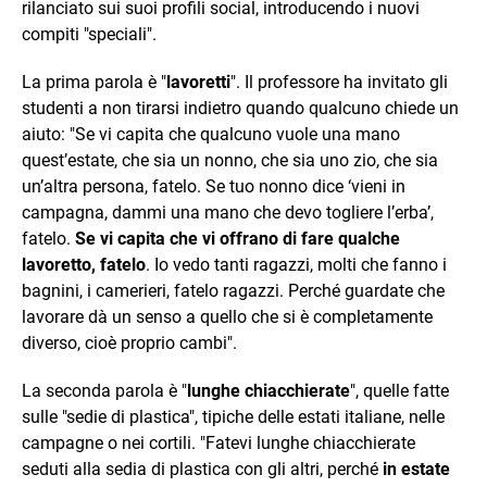
rilanciato sui suoi profili social, introducendo i nuovi
compiti "speciali".
La prima parola è "
lavoretti
". Il professore ha invitato gli
studenti a non tirarsi indietro quando qualcuno chiede un
aiuto: "Se vi capita che qualcuno vuole una mano
quest’estate, che sia un nonno, che sia uno zio, che sia
un’altra persona, fatelo. Se tuo nonno dice ‘vieni in
campagna, dammi una mano che devo togliere l’erba’,
fatelo.
Se vi capita che vi offrano di fare qualche
lavoretto, fatelo
. Io vedo tanti ragazzi, molti che fanno i
bagnini, i camerieri, fatelo ragazzi. Perché guardate che
lavorare dà un senso a quello che si è completamente
diverso, cioè proprio cambi".
La seconda parola è "
lunghe chiacchierate
", quelle fatte
sulle "sedie di plastica", tipiche delle estati italiane, nelle
campagne o nei cortili. "Fatevi lunghe chiacchierate
seduti alla sedia di plastica con gli altri, perché
in estate