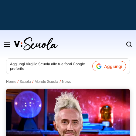
Salta
al
contenuto
Aggiungi
Virgilio Scuola
alle tue fonti Google
Aggiungi
preferite
v
Home
Scuola
Mondo Scuola
News
i