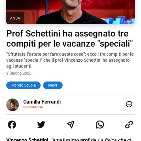
ANSA
Prof Schettini ha assegnato tre
compiti per le vacanze "speciali"
"Sfruttate l'estate per fare queste cose": ecco i tre compiti per le
vacanze "speciali" che il prof Vincenzo Schettini ha assegnato
agli studenti
9 Giugno 2026
Mondo Scuola
News
E-
Camilla Ferrandi
MAIL
LINKEDIN
GIORNALISTA
Nata e cresciuta a Grosseto, sono una giornalista
pubblicista laureata in Scienze politiche. Nel 2016 decido
di trasformare la passione per la scrittura in un lavoro, e
da lì non mi sono più fermata. L’attualità è il mio pane
quotidiano, i libri la mia via per evadere e viaggiare con la
Vincenzo Schettini
, l’amatissimo
prof
de
La fisica che ci