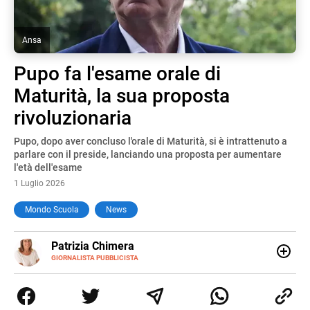
Ansa
Pupo fa l'esame orale di
Maturità, la sua proposta
rivoluzionaria
Pupo, dopo aver concluso l'orale di Maturità, si è intrattenuto a
parlare con il preside, lanciando una proposta per aumentare
l'età dell'esame
1 Luglio 2026
Mondo Scuola
News
E-
Patrizia Chimera
MAIL
LINKEDIN
GIORNALISTA PUBBLICISTA
Giornalista pubblicista, è appassionata di sostenibilità e
cultura. Dopo la laurea in scienze della comunicazione ha
collaborato con grandi gruppi editoriali e agenzie di
comunicazione specializzandosi nella scrittura di articoli