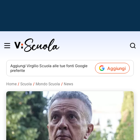
Salta
al
contenuto
Aggiungi
Virgilio Scuola
alle tue fonti Google
Aggiungi
preferite
v
Home
Scuola
Mondo Scuola
News
i