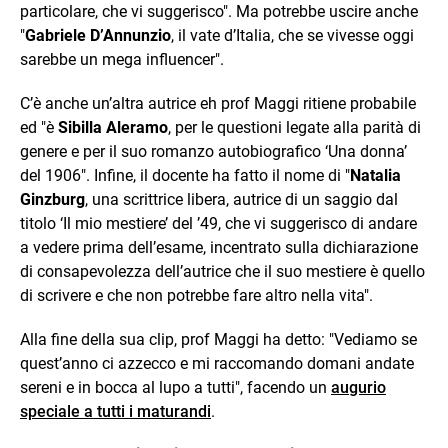
particolare, che vi suggerisco". Ma potrebbe uscire anche
"
Gabriele D’Annunzio
, il vate d’Italia, che se vivesse oggi
sarebbe un mega influencer".
C’è anche un’altra autrice eh prof Maggi ritiene probabile
ed "è
Sibilla Aleramo
, per le questioni legate alla parità di
genere e per il suo romanzo autobiografico ‘Una donna’
del 1906". Infine, il docente ha fatto il nome di "
Natalia
Ginzburg
, una scrittrice libera, autrice di un saggio dal
titolo ‘Il mio mestiere’ del ’49, che vi suggerisco di andare
a vedere prima dell’esame, incentrato sulla dichiarazione
di consapevolezza dell’autrice che il suo mestiere è quello
di scrivere e che non potrebbe fare altro nella vita".
Alla fine della sua clip, prof Maggi ha detto: "Vediamo se
quest’anno ci azzecco e mi raccomando domani andate
sereni e in bocca al lupo a tutti", facendo un
augurio
speciale a tutti i maturandi
.