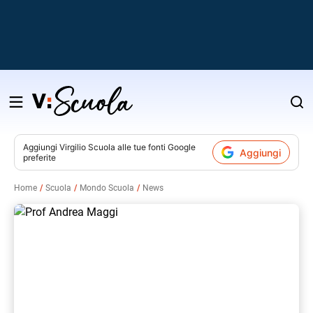
Salta
al
contenuto
Aggiungi
Virgilio Scuola
alle tue fonti Google
Aggiungi
preferite
v
Home
Scuola
Mondo Scuola
News
i