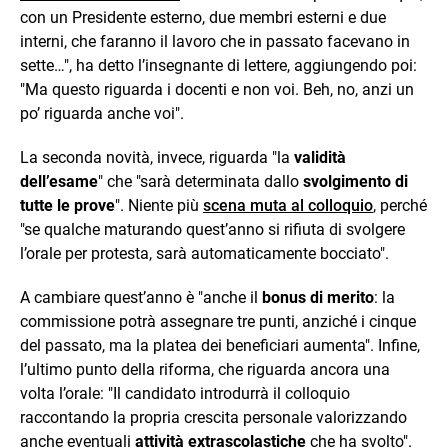
con un Presidente esterno, due membri esterni e due
interni, che faranno il lavoro che in passato facevano in
sette…", ha detto l’insegnante di lettere, aggiungendo poi:
"Ma questo riguarda i docenti e non voi. Beh, no, anzi un
po’ riguarda anche voi".
La seconda novità, invece, riguarda "la
validità
dell’esame
" che "sarà determinata dallo
svolgimento di
tutte le prove
". Niente più
scena muta al colloquio
, perché
"se qualche maturando quest’anno si rifiuta di svolgere
l’orale per protesta, sarà automaticamente bocciato".
A cambiare quest’anno è "anche il
bonus di merito
: la
commissione potrà assegnare tre punti, anziché i cinque
del passato, ma la platea dei beneficiari aumenta". Infine,
l’ultimo punto della riforma, che riguarda ancora una
volta l’orale: "Il candidato introdurrà il colloquio
raccontando la propria crescita personale valorizzando
anche eventuali
attività extrascolastiche
che ha svolto".