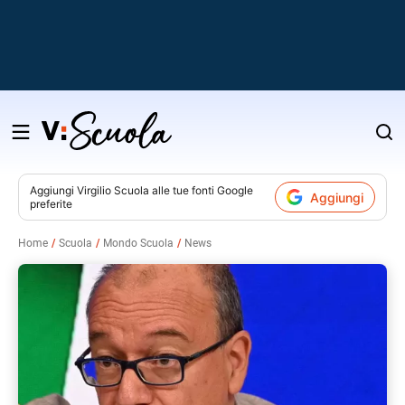
Salta
al
contenuto
Aggiungi
Virgilio Scuola
alle tue fonti Google
Aggiungi
preferite
v
Home
Scuola
Mondo Scuola
News
i