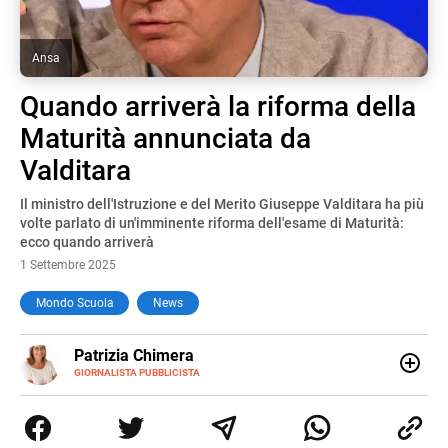
Ansa
Quando arriverà la riforma della
Maturità annunciata da
Valditara
Il ministro dell'Istruzione e del Merito Giuseppe Valditara ha più
volte parlato di un'imminente riforma dell'esame di Maturità:
ecco quando arriverà
1 Settembre 2025
Mondo Scuola
News
E-
Patrizia Chimera
MAIL
LINKEDIN
GIORNALISTA PUBBLICISTA
Giornalista pubblicista, è appassionata di sostenibilità e
cultura. Dopo la laurea in scienze della comunicazione ha
collaborato con grandi gruppi editoriali e agenzie di
comunicazione specializzandosi nella scrittura di articoli