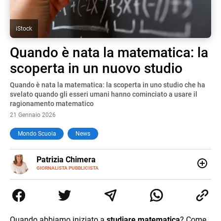
iStock
Quando è nata la matematica: la
scoperta in un nuovo studio
Quando è nata la matematica: la scoperta in uno studio che ha
svelato quando gli esseri umani hanno cominciato a usare il
ragionamento matematico
21 Gennaio 2026
Mondo Scuola
News
E-
Patrizia Chimera
MAIL
LINKEDIN
GIORNALISTA PUBBLICISTA
Giornalista pubblicista, è appassionata di sostenibilità e
cultura. Dopo la laurea in scienze della comunicazione ha
collaborato con grandi gruppi editoriali e agenzie di
comunicazione specializzandosi nella scrittura di articoli
sul mondo scolastico.
Quando abbiamo iniziato a
studiare matematica
? Come