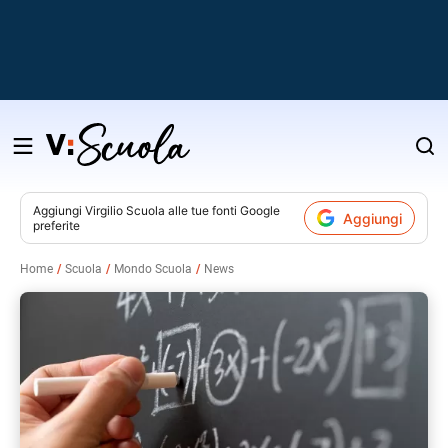
Salta
al
contenuto
Aggiungi
Virgilio Scuola
alle tue fonti Google
Aggiungi
preferite
v
Home
Scuola
Mondo Scuola
News
i