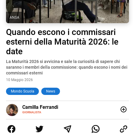
ANSA
Quando escono i commissari
esterni della Maturità 2026: le
date
La Maturità 2026 si avvicina e sale la curiosità di sapere chi
saranno i membri della commissione: quando escono i nomi dei
commissari esterni
10 Maggio 2026
Mondo Scuola
News
E-
Camilla Ferrandi
MAIL
LINKEDIN
GIORNALISTA
Nata e cresciuta a Grosseto, sono una giornalista
pubblicista laureata in Scienze politiche. Nel 2016 decido
di trasformare la passione per la scrittura in un lavoro, e
da lì non mi sono più fermata. L’attualità è il mio pane