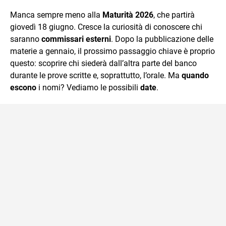
quotidiano, i libri la mia via per evadere e viaggiare con la
Manca sempre meno alla
Maturità 2026
, che partirà
mente.
giovedì 18 giugno. Cresce la curiosità di conoscere chi
saranno
commissari esterni
. Dopo la pubblicazione delle
materie a gennaio, il prossimo passaggio chiave è proprio
questo: scoprire chi siederà dall’altra parte del banco
durante le prove scritte e, soprattutto, l’orale. Ma
quando
escono
i nomi? Vediamo le possibili
date
.