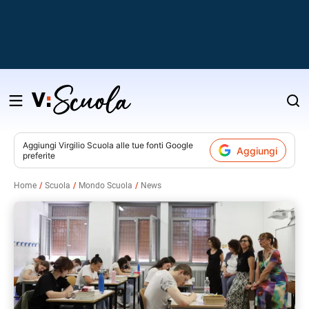
Salta
al
contenuto
Aggiungi
Virgilio Scuola
alle tue fonti Google
Aggiungi
preferite
v
Home
Scuola
Mondo Scuola
News
i