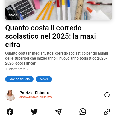
iStock
Quanto costa il corredo
scolastico nel 2025: la maxi
cifra
Quanto costa in media tutto il corredo scolastico per gli alunni
delle superiori che inizieranno il nuovo anno scolastico 2025-
2026: ecco i rincari
1 Settembre 2025
Mondo Scuola
News
E-
Patrizia Chimera
MAIL
LINKEDIN
GIORNALISTA PUBBLICISTA
Giornalista pubblicista, è appassionata di sostenibilità e
cultura. Dopo la laurea in scienze della comunicazione ha
collaborato con grandi gruppi editoriali e agenzie di
comunicazione specializzandosi nella scrittura di articoli