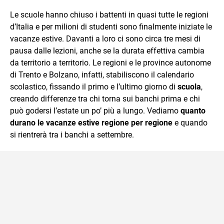
quotidiano, i libri la mia via per evadere e viaggiare con la
Le scuole hanno chiuso i battenti in quasi tutte le regioni
mente.
d’Italia e per milioni di studenti sono finalmente iniziate le
vacanze estive. Davanti a loro ci sono circa tre mesi di
pausa dalle lezioni, anche se la durata effettiva cambia
da territorio a territorio. Le regioni e le province autonome
di Trento e Bolzano, infatti, stabiliscono il calendario
scolastico, fissando il primo e l’ultimo giorno di
scuola
,
creando differenze tra chi torna sui banchi prima e chi
può godersi l’estate un po’ più a lungo. Vediamo
quanto
durano le vacanze estive regione per regione
e quando
si rientrerà tra i banchi a settembre.