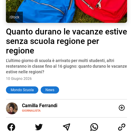
iStock
Quanto durano le vacanze estive
senza scuola regione per
regione
L'ultimo giorno di scuola è arrivato per molti studenti, altri
resteranno in classe fino al 16 giugno: quanto durano le vacanze
estive nelle regioni?
10 Giugno 2026
Mondo Scuola
News
E-
Camilla Ferrandi
MAIL
LINKEDIN
GIORNALISTA
Nata e cresciuta a Grosseto, sono una giornalista
pubblicista laureata in Scienze politiche. Nel 2016 decido
di trasformare la passione per la scrittura in un lavoro, e
da lì non mi sono più fermata. L’attualità è il mio pane