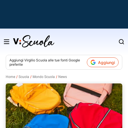
Salta
al
contenuto
Aggiungi
Virgilio Scuola
alle tue fonti Google
Aggiungi
preferite
v
Home
Scuola
Mondo Scuola
News
i