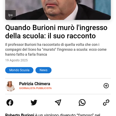
Ipa
Quando Burioni murò l'ingresso
della scuola: il suo racconto
Il professor Burioni ha raccontato di quella volta che con i
compagni del liceo ha "murato" l'ingresso a scuola: ecco come
hanno fatto a farla franca
19 Agosto 2025
Mondo Scuola
News
E-
Patrizia Chimera
MAIL
LINKEDIN
GIORNALISTA PUBBLICISTA
Giornalista pubblicista, è appassionata di sostenibilità e
cultura. Dopo la laurea in scienze della comunicazione ha
collaborato con grandi gruppi editoriali e agenzie di
comunicazione specializzandosi nella scrittura di articoli
sul mondo scolastico.
Roberto Burioni
è un virologo divenuto “famoso” nel