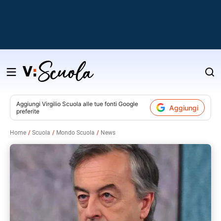
Salta
al
contenuto
Aggiungi
Virgilio Scuola
alle tue fonti Google
Aggiungi
preferite
v
Home
Scuola
Mondo Scuola
News
i