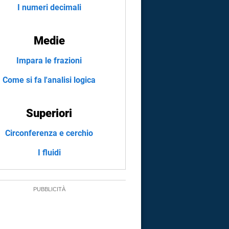
I numeri decimali
Medie
Impara le frazioni
Come si fa l'analisi logica
Superiori
Circonferenza e cerchio
I fluidi