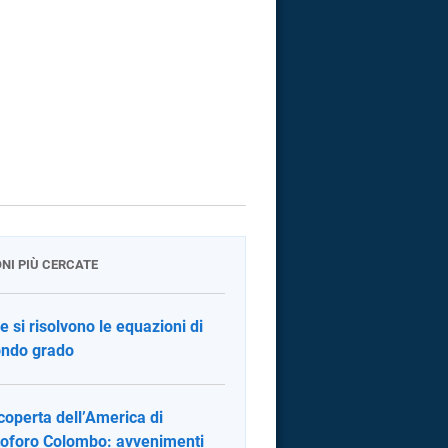
ONI PIÙ CERCATE
 si risolvono le equazioni di
ndo grado
coperta dell’America di
toforo Colombo: avvenimenti