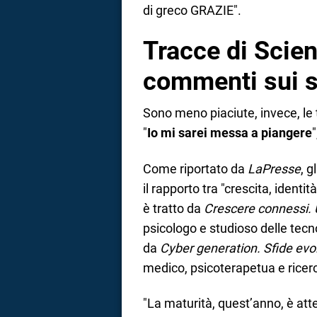
di greco GRAZIE".
Tracce di Scienz
commenti sui s
Sono meno piaciute, invece, le 
"
Io mi sarei messa a piangere
Come riportato da
LaPresse
, 
il rapporto tra "crescita, identit
è tratto da
Crescere connessi. Un
psicologo e studioso delle tec
da
Cyber generation. Sfide evol
medico, psicoterapetua e ricerc
"La maturità, quest’anno, è att