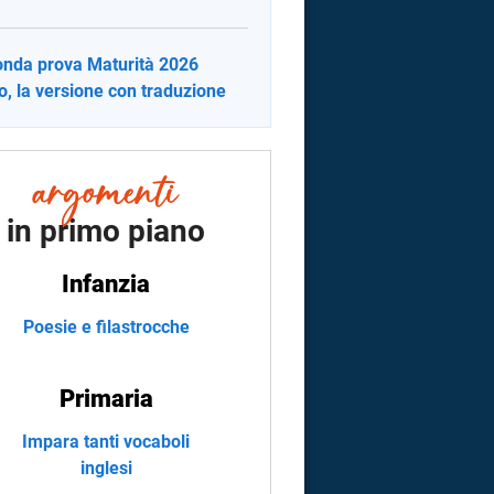
nda prova Maturità 2026
no, la versione con traduzione
in primo piano
Infanzia
Poesie e filastrocche
Primaria
Impara tanti vocaboli
inglesi