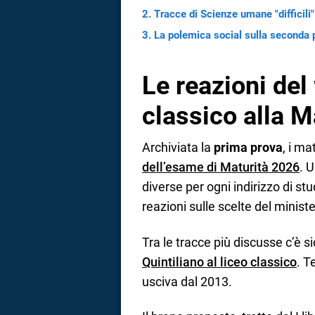
Tracce di Scienze umane "difficili"
La polemica social sulla seconda 
Le reazioni del
classico alla M
Archiviata la
prima prova
, i ma
dell’esame di Maturità 2026
. 
diverse per ogni indirizzo di st
reazioni sulle scelte del ministe
Tra le tracce più discusse c’è 
Quintiliano al liceo classico
. T
usciva dal 2013.