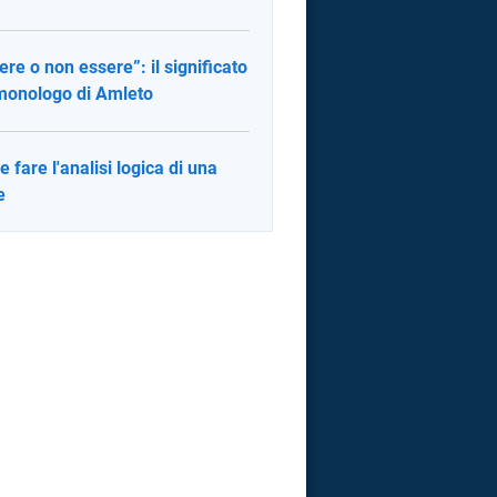
ere o non essere”: il significato
monologo di Amleto
 fare l'analisi logica di una
e