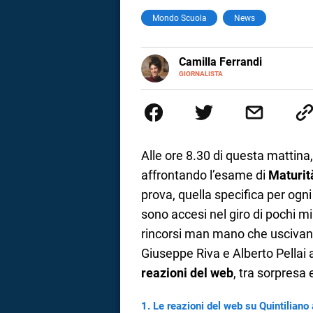
Mondo Scuola
News
a
correnze
E-
Camilla Ferrandi
MAIL
LINKEDIN
GIORNALISTA
Nata e cresciuta a Grosseto, so
Nel 2016 decido di trasformare l
più fermata. L’attualità è il mio
la mente.
Alle ore 8.30 di questa mattina
affrontando l’esame di
Maturit
prova, quella specifica per ogni 
sono accesi nel giro di pochi m
rincorsi man mano che uscivan
Giuseppe Riva e Alberto Pellai 
reazioni del web
, tra sorpresa
Le reazioni del web su Quintiliano