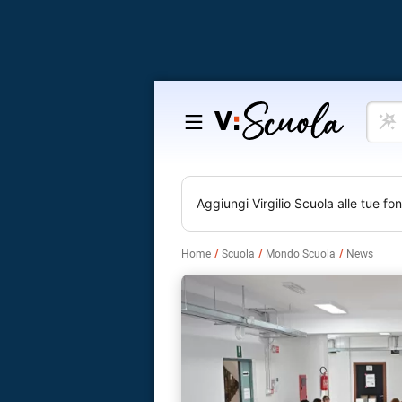
Cosa
Salta
vuoi
al
impar
contenuto
Aggiungi
Virgilio Scuola
alle tue fon
Home
Scuola
Mondo Scuola
News