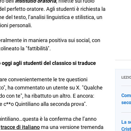
ro dell’
Institutio oratoria
, riflette sul ruolo
l perfetto oratore. Agli studenti è richiesta la
del testo, l’analisi linguistica e stilistica, un
ioni personali.
eralmente in maniera positiva sui social, con
lineato la "fattibilità".
o oggi agli studenti del classico si traduce
LEZI
tare convenientemente le tre questioni
esto", ha commentato un utente su X. "Qualche
o con te", ha ribattuto un altro. E ancora:
Come
seco
e c**o Quintiliano alla seconda prova".
uintiliano…questa è la conferma che l’anno
La s
e
tracce di italiano
ma una versione tremenda
Cris