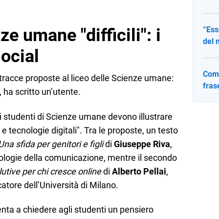
e umane "difficili": i
“Ess
del 
ocial
Come
tracce proposte al liceo delle Scienze umane:
fras
", ha scritto un’utente.
gli studenti di Scienze umane devono illustrare
à e tecnologie digitali". Tra le proposte, un testo
a sfida per genitori e figli
di
Giuseppe Riva
,
nologie della comunicazione, mentre il secondo
utive per chi cresce online
di
Alberto Pellai
,
atore dell’Università di Milano.
enta a chiedere agli studenti un pensiero