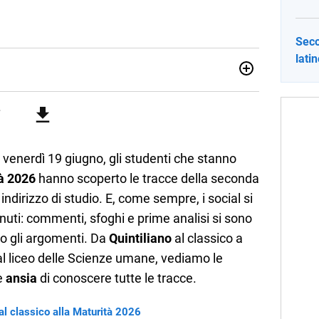
Seco
lati
no una giornalista pubblicista laureata in Scienze politiche.
a passione per la scrittura in un lavoro, e da lì non mi sono
 pane quotidiano, i libri la mia via per evadere e viaggiare con
, venerdì 19 giugno, gli studenti che stanno
à 2026
hanno scoperto le tracce della seconda
indirizzo di studio. E, come sempre, i social si
inuti: commenti, sfoghi e prime analisi si sono
o gli argomenti. Da
Quintiliano
al classico a
al liceo delle Scienze umane, vediamo le
 e
ansia
di conoscere tutte le tracce.
 al classico alla Maturità 2026