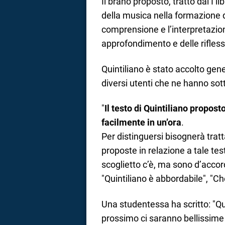
Il brano proposto, tratto dal I lib
della musica nella formazione de
comprensione e l’interpretazione 
approfondimento e delle rifless
Quintiliano è stato accolto gen
diversi utenti che ne hanno sotto
"
Il testo di Quintiliano propost
facilmente in un’ora
.
Per distinguersi bisognerà trat
proposte in relazione a tale t
scoglietto c’è, ma sono d’accord
"Quintiliano è abbordabile", "Ch
Una studentessa ha scritto: "Q
prossimo ci saranno bellissim