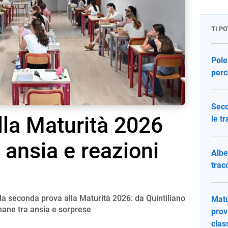
TI P
Pole
perc
Seco
lla Maturità 2026
le t
 ansia e reazioni
Albe
trac
lla seconda prova alla Maturità 2026: da Quintiliano
Matu
umane tra ansia e sorprese
prov
clas