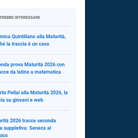
OTREBBE INTERESSARE
mica Quintiliano alla Maturità,
hé la traccia è un caso
nda prova Maturità 2026 con
racce da latino a matematica
rto Pellai alla Maturità 2026, la
cia su giovani e web
rità 2026 tracce seconda
a suppletiva: Seneca al
sico