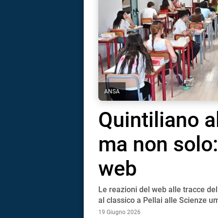
ANSA
Quintiliano a
ma non solo:
web
Le reazioni del web alle tracce de
i
al classico a Pellai alle Scienze 
19 Giugno 2026
tografico