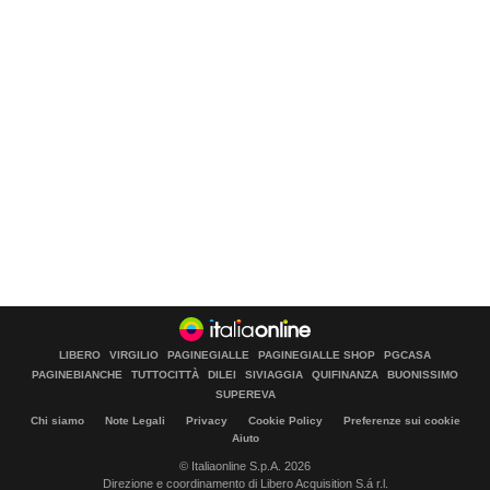
LIBERO
VIRGILIO
PAGINEGIALLE
PAGINEGIALLE SHOP
PGCASA
PAGINEBIANCHE
TUTTOCITTÀ
DILEI
SIVIAGGIA
QUIFINANZA
BUONISSIMO
SUPEREVA
Chi siamo
Note Legali
Privacy
Cookie Policy
Preferenze sui cookie
Aiuto
© Italiaonline S.p.A. 2026
Direzione e coordinamento di Libero Acquisition S.á r.l.