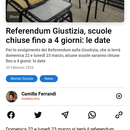
iStock
Referendum Giustizia, scuole
chiuse fino a 4 giorni: le date
Per lo svolgimento del Referendum sulla Giustizia, che si terrà
domenica 22 e lunedì 23 marzo, alcune scuole saranno chiuse
fino a 4 giorni: le date
20 Febbraio 2026
Mondo Scuola
News
E-
Camilla Ferrandi
MAIL
LINKEDIN
GIORNALISTA
Nata e cresciuta a Grosseto, sono una giornalista
pubblicista laureata in Scienze politiche. Nel 2016 decido
di trasformare la passione per la scrittura in un lavoro, e
da lì non mi sono più fermata. L’attualità è il mio pane
quotidiano, i libri la mia via per evadere e viaggiare con la
Domenica 22 e lunedì 23 marzo si terrà il referendum