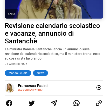
ANSA
Revisione calendario scolastico
e vacanze, annuncio di
Santanchè
La ministra Daniela Santanchè lancia un annuncio sulla
revisione del calendario scolastico, ma il ministero frena: ecco
su cosa si sta lavorando
24 Gennaio 2026
Mondo Scuola
News
E-
Francesca Pasini
MAIL
SEO CONTENT WRITER
Content Writer laureata in Economia e Gestione delle Arti
e delle Attività Culturali, vivo tra l'Italia e la Spagna. Amo
le diverse sfumature dell'informazione e quelle storie di
vita che parlano di luoghi, viaggi unici, cultura e lifestyle,