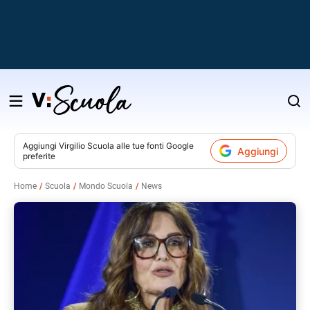
Salta
al
contenuto
Aggiungi
Virgilio Scuola
alle tue fonti Google
Aggiungi
preferite
v
Home
Scuola
Mondo Scuola
News
i