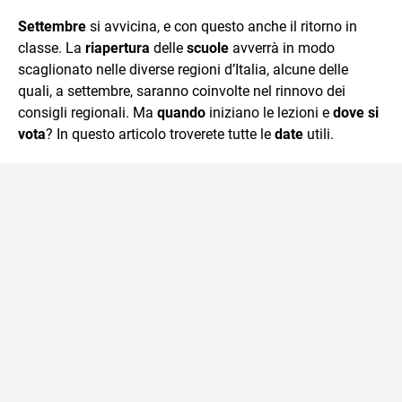
quotidiano, i libri la mia via per evadere e viaggiare con la
Settembre
si avvicina, e con questo anche il ritorno in
mente.
classe. La
riapertura
delle
scuole
avverrà in modo
scaglionato nelle diverse regioni d’Italia, alcune delle
quali, a settembre, saranno coinvolte nel rinnovo dei
consigli regionali. Ma
quando
iniziano le lezioni e
dove
si
vota
? In questo articolo troverete tutte le
date
utili.