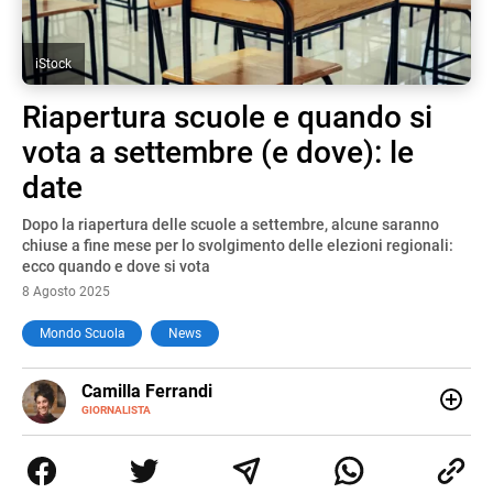
iStock
Riapertura scuole e quando si
vota a settembre (e dove): le
date
Dopo la riapertura delle scuole a settembre, alcune saranno
chiuse a fine mese per lo svolgimento delle elezioni regionali:
ecco quando e dove si vota
8 Agosto 2025
Mondo Scuola
News
E-
Camilla Ferrandi
MAIL
LINKEDIN
GIORNALISTA
Nata e cresciuta a Grosseto, sono una giornalista
pubblicista laureata in Scienze politiche. Nel 2016 decido
di trasformare la passione per la scrittura in un lavoro, e
da lì non mi sono più fermata. L’attualità è il mio pane