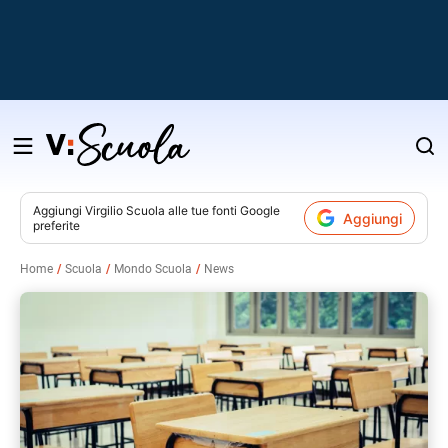
Salta
al
contenuto
Aggiungi
Virgilio Scuola
alle tue fonti Google
Aggiungi
preferite
v
Home
Scuola
Mondo Scuola
News
i