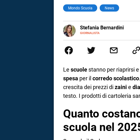
Mondo Scuola
News
a
correnze
E-
Stefania Bernardini
MAIL
GIORNALISTA
Giornalista professionista dal 2
scritto e realizzato servizi Tv 
esperienze nella redazione di te
social
Le
scuole
stanno per riaprirsi e
spesa
per il
corredo scolastico
crescita dei prezzi di
zaini
e
dia
testo. I prodotti di cartoleria sa
Quanto costano 
scuola nel 202