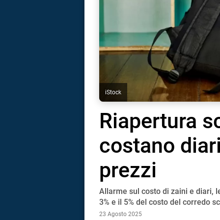
iStock
Riapertura s
costano diari
prezzi
Allarme sul costo di zaini e diari
i
3% e il 5% del costo del corredo sc
23 Agosto 2025
tografico