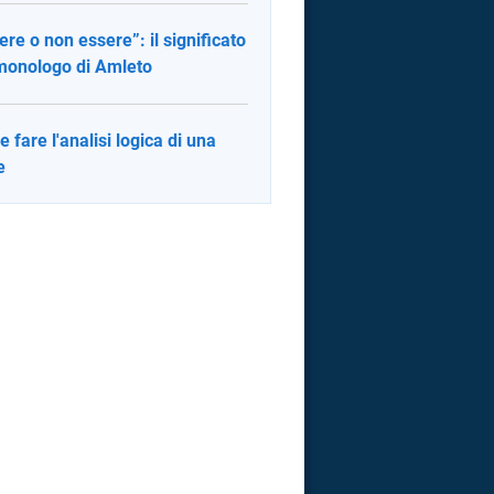
ere o non essere”: il significato
monologo di Amleto
 fare l'analisi logica di una
e