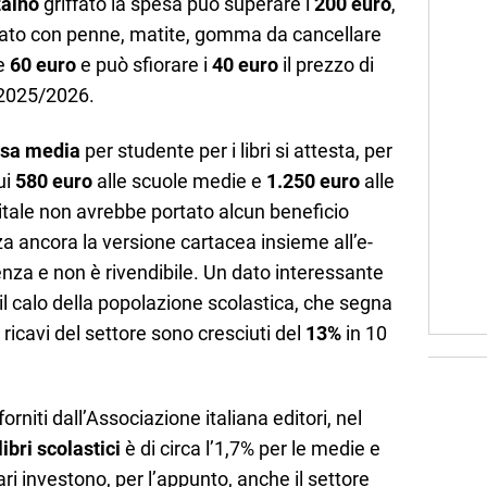
zaino
griffato la spesa può superare i
200 euro
,
ato con penne, matite, gomma da cancellare
re
60 euro
e può sfiorare i
40 euro
il prezzo di
 2025/2026.
sa media
per studente per i libri si attesta, per
ui
580 euro
alle scuole medie e
1.250 euro
alle
gitale non avrebbe portato alcun beneficio
za ancora la versione cartacea insieme all’e-
nza e non è rivendibile. Un dato interessante
l calo della popolazione scolastica, che segna
 ricavi del settore sono cresciuti del
13%
in 10
forniti dall’Associazione italiana editori, nel
ibri scolastici
è di circa l’1,7% per le medie e
cari investono, per l’appunto, anche il settore