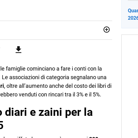
Quan
2026:
012, ha collaborato con le principali testate nazionali. Ha
di cronaca, politica, scuola, economia e spettacolo. Ha
state giornalistiche online e Tv e lavora anche nell’ambito
 le famiglie cominciano a fare i conti con la
. Le associazioni di categoria segnalano una
ri
, oltre all’aumento anche del costo dei libri di
rebbero venduti con rincari tra il 3% e il 5%.
diari e zaini per la
5