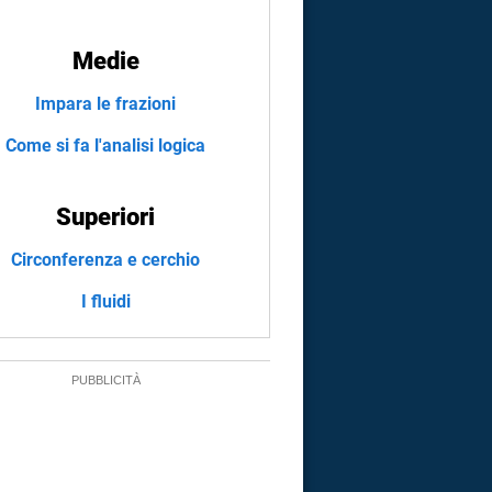
Medie
Impara le frazioni
Come si fa l'analisi logica
Superiori
Circonferenza e cerchio
I fluidi