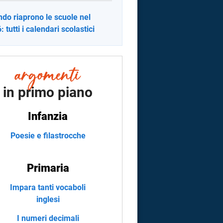
do riaprono le scuole nel
 tutti i calendari scolastici
in primo piano
Infanzia
Poesie e filastrocche
Primaria
Impara tanti vocaboli
inglesi
I numeri decimali