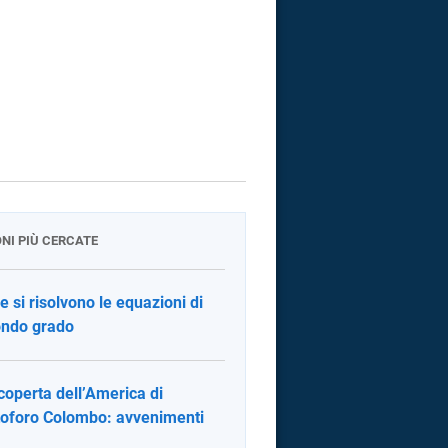
ONI PIÙ CERCATE
 si risolvono le equazioni di
ndo grado
coperta dell’America di
toforo Colombo: avvenimenti