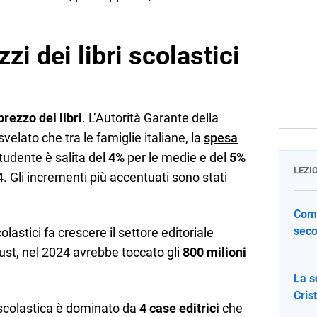
zzi dei libri scolastici
prezzo dei libri
. L’Autorità Garante della
elato che tra le famiglie italiane, la
spesa
tudente è salita del
4%
per le medie e del
5%
LEZI
4. Gli incrementi più accentuati sono stati
Come
seco
lastici fa crescere il settore editoriale
rust, nel 2024 avrebbe toccato gli
800 milioni
La s
Cris
a scolastica è dominato da
4 case editrici
che