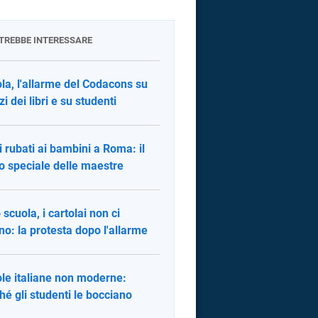
OTREBBE INTERESSARE
la, l'allarme del Codacons su
i dei libri e su studenti
i rubati ai bambini a Roma: il
o speciale delle maestre
 scuola, i cartolai non ci
no: la protesta dopo l'allarme
le italiane non moderne:
hé gli studenti le bocciano