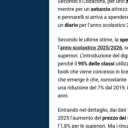
Secondo il Codacons, per uno
mentre per un
astuccio
attrezz
e pennarelli si arriva a spende
un
diario
per l’anno scolastico
Secondo le ultime stime, la
spe
l’
anno scolastico 2025/2026
, s
superiori. L’introduzione del di
perché il
95% delle classi
utiliz
book che viene concesso in lice
che emerge è che, nonostante i
una riduzione del 7% dal 2019, i
anni.
Entrando nel dettaglio, dai dati 
2025 l’aumento del
prezzo dei l
l’1,8% per le superiori. Ma i rin