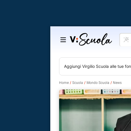
Cosa
Salta
vuoi
al
impar
contenuto
Aggiungi
Virgilio Scuola
alle tue fon
Home
Scuola
Mondo Scuola
News