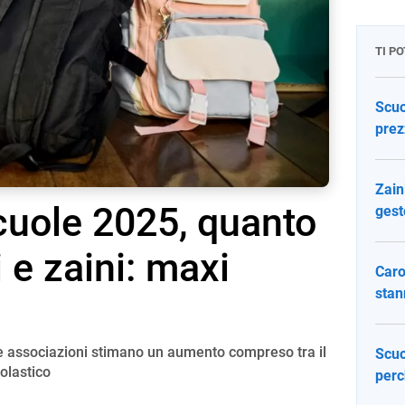
TI P
Scuo
prezz
Zain
cuole 2025, quanto
gest
 e zaini: maxi
Caro
stan
, le associazioni stimano un aumento compreso tra il
Scuo
olastico
perc