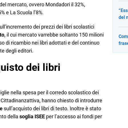
 del mercato, ovvero Mondadori il 32%,
“Ess
5% e La Scuola l’8%.
del 
’incremento dei prezzi dei libri scolastici
to
, il cui mercato varrebbe soltanto 150 milioni
Come
o di ricambio nei libri adottati e del continuo
fras
te degli editori.
uisto dei libri
glie nella spesa per il corredo scolastico dei
 Cittadinanzattiva, hanno chiesto di introdurre
le
sull’acquisto dei libri di testo. Inoltre è stato
nto della
soglia ISEE
per l’accesso ai fondi per