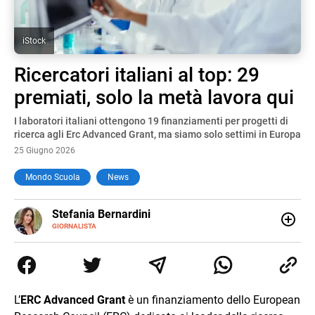
iStock
Ricercatori italiani al top: 29
premiati, solo la metà lavora qui
I laboratori italiani ottengono 19 finanziamenti per progetti di
ricerca agli Erc Advanced Grant, ma siamo solo settimi in Europa
25 Giugno 2026
Mondo Scuola
News
E-
Stefania Bernardini
MAIL
GIORNALISTA
Giornalista professionista dal 2012, ha collaborato con le
principali testate nazionali. Ha scritto e realizzato servizi
Tv di cronaca, politica, scuola, economia e spettacolo. Ha
esperienze nella redazione di testate giornalistiche online
e Tv e lavora anche nell’ambito social
L’
ERC Advanced Grant
è un finanziamento dello European