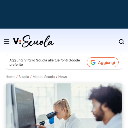
Salta
al
contenuto
Aggiungi
Virgilio Scuola
alle tue fonti Google
Aggiungi
preferite
v
Home
Scuola
Mondo Scuola
News
i