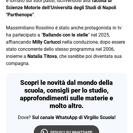
è tornato sui suoi passi, iscrivendosi alla
facoltà di
Scienze Motorie dell’Università degli Studi di Napoli
"Parthenope"
.
Massimiliano Rosolino è stato anche protagonista in tv:
ha partecipato a "
Ballando con le stelle
" nel 2025,
affiancando
Milly Carlucci
nella conduzione, dopo essere
stato concorrente dello stesso programma nel 2006,
insieme a
Natalia Titova
, che sarebbe poi diventata sua
compagna.
Scopri le novità dal mondo della
scuola, consigli per lo studio,
approfondimenti sulle materie e
molto altro.
Dove?
Sul canale WhatsApp di Virgilio Scuola!
SEGUICI SU WHATSAPP