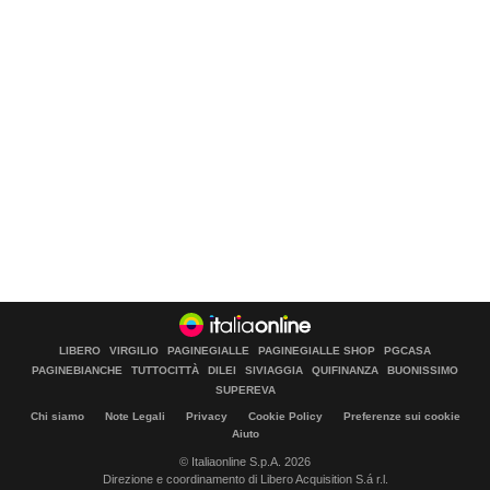
LIBERO
VIRGILIO
PAGINEGIALLE
PAGINEGIALLE SHOP
PGCASA
PAGINEBIANCHE
TUTTOCITTÀ
DILEI
SIVIAGGIA
QUIFINANZA
BUONISSIMO
SUPEREVA
Chi siamo
Note Legali
Privacy
Cookie Policy
Preferenze sui cookie
Aiuto
© Italiaonline S.p.A. 2026
Direzione e coordinamento di Libero Acquisition S.á r.l.