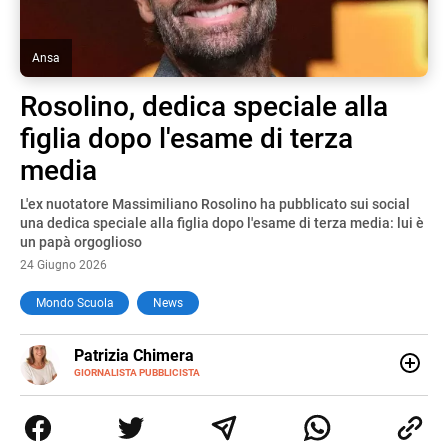
Ansa
Rosolino, dedica speciale alla
figlia dopo l'esame di terza
media
L'ex nuotatore Massimiliano Rosolino ha pubblicato sui social
una dedica speciale alla figlia dopo l'esame di terza media: lui è
un papà orgoglioso
24 Giugno 2026
Mondo Scuola
News
E-
Patrizia Chimera
MAIL
LINKEDIN
GIORNALISTA PUBBLICISTA
Giornalista pubblicista, è appassionata di sostenibilità e
cultura. Dopo la laurea in scienze della comunicazione ha
collaborato con grandi gruppi editoriali e agenzie di
comunicazione specializzandosi nella scrittura di articoli