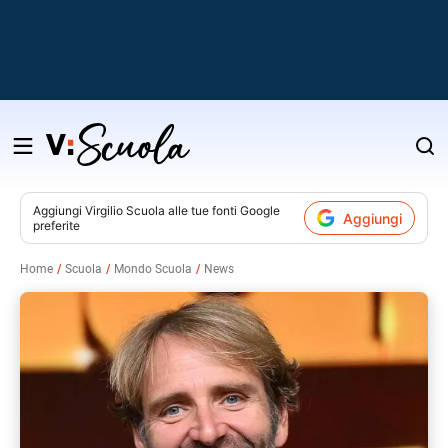
Salta
al
contenuto
Aggiungi
Virgilio Scuola
alle tue fonti Google
Aggiungi
preferite
v
Home
Scuola
Mondo Scuola
News
i