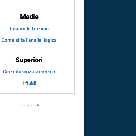
Medie
Impara le frazioni
Come si fa l'analisi logica
Superiori
Circonferenza e cerchio
I fluidi