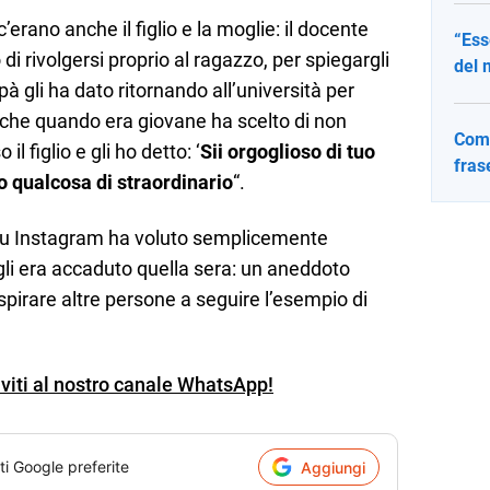
’erano anche il figlio e la moglie: il docente
“Ess
di rivolgersi proprio al ragazzo, per spiegargli
del 
à gli ha dato ritornando all’università per
o che quando era giovane ha scelto di non
Come
il figlio e gli ho detto: ‘
Sii orgoglioso di tuo
fras
o qualcosa di straordinario
“.
o su Instagram ha voluto semplicemente
 gli era accaduto quella sera: un aneddoto
pirare altre persone a seguire l’esempio di
iviti al nostro canale WhatsApp!
ti Google preferite
Aggiungi