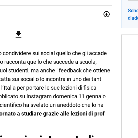
Sche
d'ad
sionata di sostenibilità e cultura. Dopo la laurea in scienze
ato con grandi gruppi editoriali e agenzie di
nella scrittura di articoli sul mondo scolastico.
o condividere sui social quello che gli accade
 solo racconta quello che succede a scuola,
suoi studenti, ma anche i feedback che ottiene
tta sui social o lo incontra in uno dei tanti
’Italia per portare le sue lezioni di fisica
pubblicato su Instagram domenica 11 gennaio
scientifico ha svelato un aneddoto che lo ha
ornato a studiare grazie alle lezioni di prof