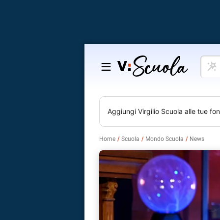
Cosa
Salta
vuoi
al
impar
contenuto
Aggiungi
Virgilio Scuola
alle tue fon
Home
Scuola
Mondo Scuola
News