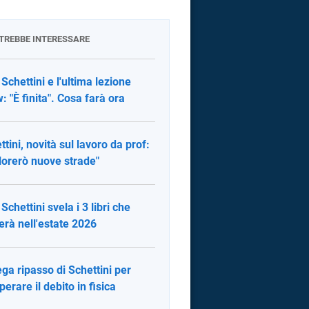
OTREBBE INTERESSARE
 Schettini e l'ultima lezione
: "È finita". Cosa farà ora
ttini, novità sul lavoro da prof:
lorerò nuove strade"
Schettini svela i 3 libri che
erà nell'estate 2026
ega ripasso di Schettini per
perare il debito in fisica