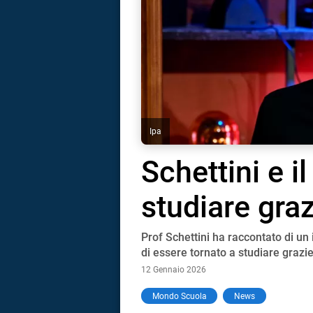
Ipa
Schettini e i
studiare graz
Prof Schettini ha raccontato di un
di essere tornato a studiare grazie
12 Gennaio 2026
i
Mondo Scuola
News
tografico