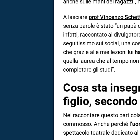
anche sulle mani dei ragazzi”, 
A lasciare
prof Vincenzo Schett
senza parole è stato “un papà c
infatti, raccontato al divulgato
seguitissimo sui social, una co
che grazie alle mie lezioni lui
ha
quella laurea che al tempo non 
completare gli studi”.
Cosa sta inseg
figlio, secondo
Nel raccontare questo particola
commosso. Anche perché
l’uo
spettacolo teatrale dedicato al 