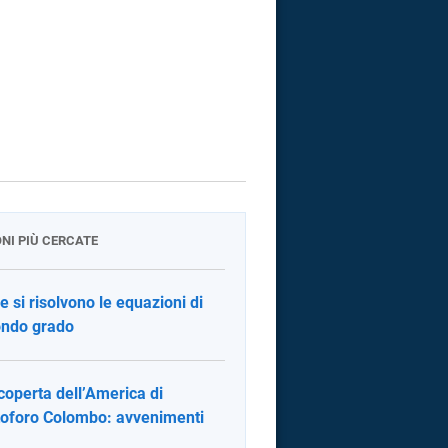
ONI PIÙ CERCATE
 si risolvono le equazioni di
ndo grado
coperta dell’America di
toforo Colombo: avvenimenti