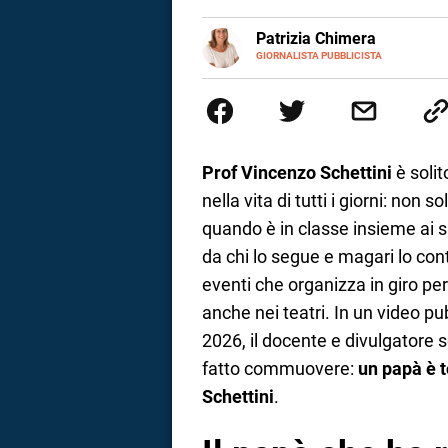
a
E-
Patrizia Chimera
MAIL
LINKEDIN
GIORNALISTA PUBBLICISTA
Giornalista pubblicista, è appas
correnze
della comunicazione ha collabor
comunicazione specializzandosi 
Prof Vincenzo Schettini
è solit
nella vita di tutti i giorni: non
quando è in classe insieme ai 
da chi lo segue e magari lo conta
eventi che organizza in giro per l
anche nei teatri. In un video 
2026, il docente e divulgatore 
fatto commuovere:
un papà è t
Schettini
.