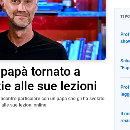
TI P
Prof
show
Sche
l papà tornato a
"Esp
ie alle sue lezioni
Prof 
legg
 incontro particolare con un papà che gli ha svelato
 alle sue lezioni online
Il m
recu