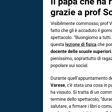
Il papà che ha 
grazie a prof S
Visibilmente commosso, prof V
fatto che gli è accaduto il gio
spettacolo. “Buongiorno a tutti. 
questa
lezione di fisica
che port
docente delle scuole superiori
pienissimo, soprattutto di raga
popolare sui social.
Durante quell’appuntamento del
Varese
, c’è stata una cosa in pa
ha vissuto. Si tratta di un co
termine dello spettacolo, “duran
salutare, a firmare i libri o com