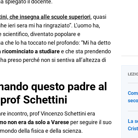
ha spiegato il docente.
ini, che insegna alle scuole superiori
, quasi
he ieri sera mi ha ringraziato”. L’uomo ha,
re scientifico, diventato popolare e
sa che lo ha toccato nel profondo: “Mi ha detto
 ricominciato a studiare
e che sta prendendo
ha preso perché non si sentiva all’altezza di
LEZI
nando questo padre al
Come
 prof Schettini
seco
re incontro, prof Vincenzo Schettini era
La s
mo non era da solo a Varese
per seguire il suo
Cris
mondo della fisica e della scienza.