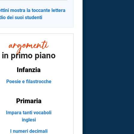
ttini mostra la toccante lettera
dio dei suoi studenti
in primo piano
Infanzia
Poesie e filastrocche
Primaria
Impara tanti vocaboli
inglesi
I numeri decimali