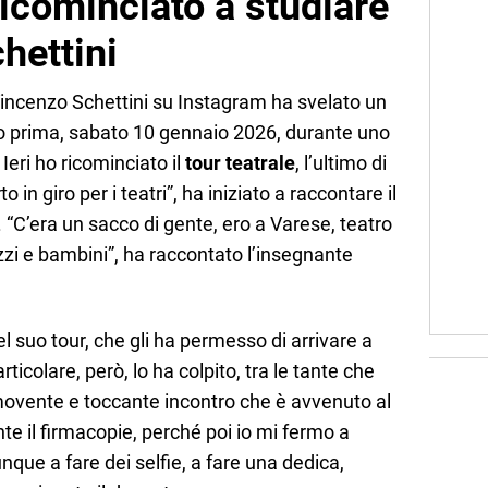
ricominciato a studiare
chettini
incenzo Schettini su Instagram ha svelato un
rno prima, sabato 10 gennaio 2026, durante uno
Ieri ho ricominciato il
tour teatrale
, l’ultimo di
o in giro per i teatri”, ha iniziato a raccontare il
. “C’era un sacco di gente, ero a Varese, teatro
zzi e bambini”, ha raccontato l’insegnante
 suo tour, che gli ha permesso di arrivare a
rticolare, però, lo ha colpito, tra le tante che
mmovente e toccante incontro che è avvenuto al
te il firmacopie, perché poi io mi fermo a
unque a fare dei selfie, a fare una dedica,