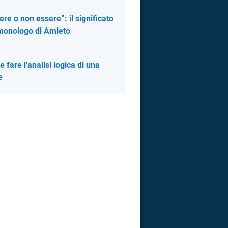
ere o non essere”: il significato
monologo di Amleto
 fare l'analisi logica di una
e