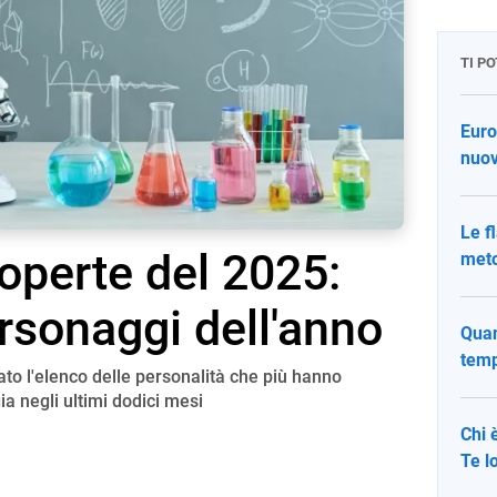
TI P
Euro
nuov
Le f
operte del 2025:
meto
ersonaggi dell'anno
Quant
temp
ilato l'elenco delle personalità che più hanno
ia negli ultimi dodici mesi
Chi 
Te l