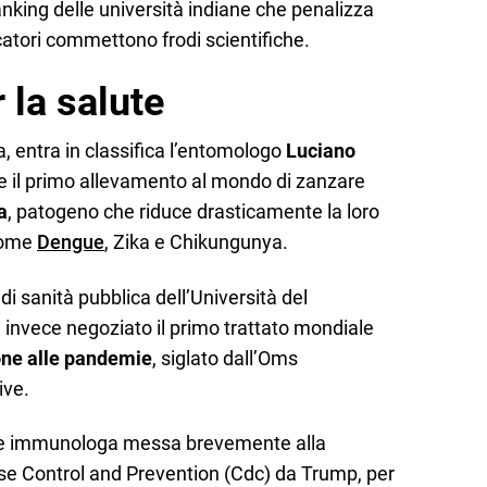
anking delle università indiane che penalizza
ercatori commettono frodi scientifiche.
 la salute
, entra in classifica l’entomologo
Luciano
le il primo allevamento al mondo di zanzare
a
, patogeno che riduce drasticamente la loro
 come
Dengue
, Zika e Chikungunya.
 di sanità pubblica dell’Università del
 invece negoziato il primo trattato mondiale
one alle pandemie
, siglato dall’Oms
ive.
 e immunologa messa brevemente alla
ase Control and Prevention (Cdc) da Trump, per