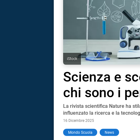
iStock
Scienza e sc
chi sono i p
La rivista scientifica Nature ha st
influenzato la ricerca e la tecnolog
16 Dicembre 2025
i
Mondo Scuola
News
tografico