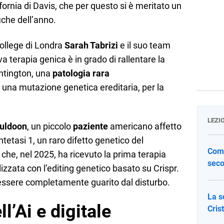
ifornia di Davis, che per questo si è meritato un
fiche dell’anno.
College di Londra
Sarah Tabrizi
e il suo team
terapia genica è in grado di rallentare la
ntington, una
patologia rara
una mutazione genetica ereditaria, per la
LEZI
uldoon
, un piccolo
paziente
americano affetto
ntetasi 1, un raro difetto genetico del
Come
 che, nel 2025, ha ricevuto la prima terapia
seco
izzata con l’editing genetico basato su Crispr.
 essere completamente guarito dal disturbo.
La s
l’Ai e digitale
Cris