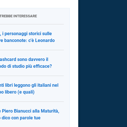
OTREBBE INTERESSARE
, i personaggi storici sulle
e banconote: c'è Leonardo
lashcard sono davvero il
do di studio più efficace?
i libri leggono gli italiani nel
o libero (e quali)
è Piero Bianucci alla Maturità,
o dico con parole tue