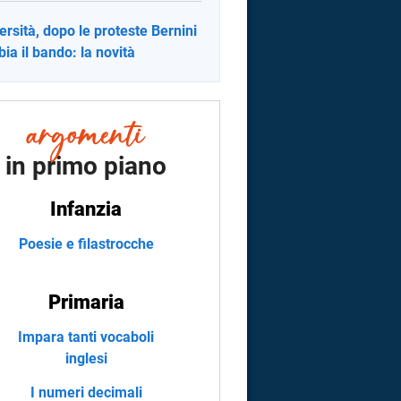
ersità, dopo le proteste Bernini
ia il bando: la novità
in primo piano
Infanzia
Poesie e filastrocche
Primaria
Impara tanti vocaboli
inglesi
I numeri decimali