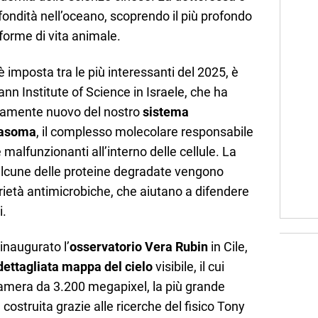
ofondità nell’oceano, scoprendo il più profondo
forme di vita animale.
 è imposta tra le più interessanti del 2025, è
nn Institute of Science in Israele, che ha
tamente nuovo del nostro
sistema
easoma
, il complesso molecolare responsabile
e malfunzionanti all’interno delle cellule. La
 alcune delle proteine degradate vengono
rietà antimicrobiche, che aiutano a difendere
i.
inaugurato l’
osservatorio Vera Rubin
in Cile,
dettagliata mappa del cielo
visibile, il cui
camera da 3.200 megapixel, la più grande
ostruita grazie alle ricerche del fisico Tony