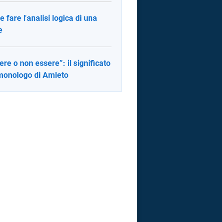
 fare l'analisi logica di una
e
ere o non essere”: il significato
monologo di Amleto