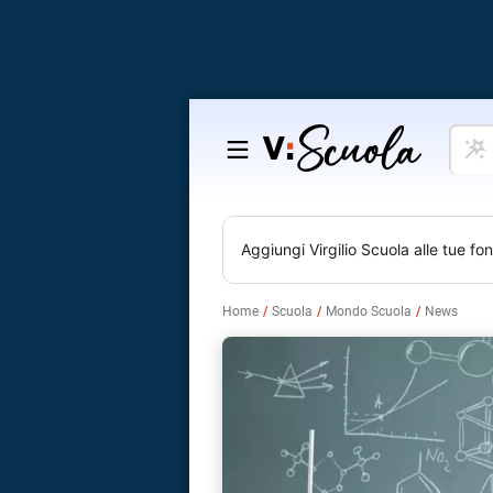
Cosa
Salta
vuoi
al
impar
contenuto
Aggiungi
Virgilio Scuola
alle tue fon
Home
Scuola
Mondo Scuola
News