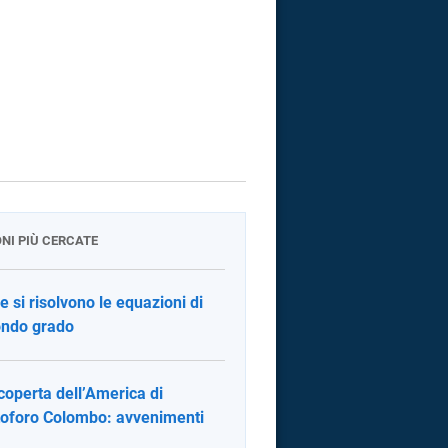
ONI PIÙ CERCATE
 si risolvono le equazioni di
ndo grado
coperta dell’America di
toforo Colombo: avvenimenti