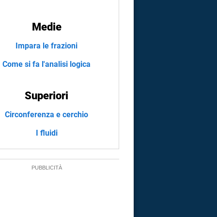
Medie
Impara le frazioni
Come si fa l'analisi logica
Superiori
Circonferenza e cerchio
I fluidi