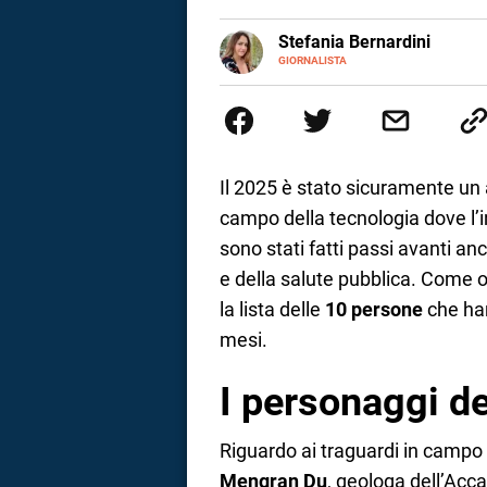
a
E-
Stefania Bernardini
MAIL
GIORNALISTA
Giornalista professionista dal 2
correnze
scritto e realizzato servizi Tv 
esperienze nella redazione di te
social
Il 2025 è stato sicuramente un
campo della tecnologia dove l’in
sono stati fatti passi avanti a
e della salute pubblica. Come og
la lista delle
10 persone
che han
mesi.
I personaggi de
Riguardo ai traguardi in campo 
Mengran Du
, geologa dell’Acc