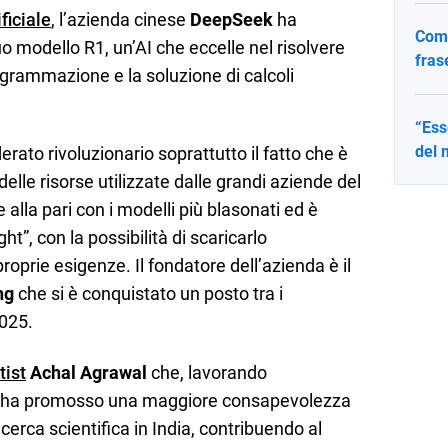
ficiale
, l’azienda cinese
DeepSeek
ha
Come
suo modello R1, un’AI che eccelle nel risolvere
fras
grammazione e la soluzione di calcoli
“Ess
del 
ato rivoluzionario soprattutto il fatto che è
elle risorse utilizzate dalle grandi aziende del
 alla pari con i modelli più blasonati ed è
ht”, con la possibilità di scaricarlo
roprie esigenze. Il fondatore dell’azienda è il
ng
che si è conquistato un posto tra i
2025.
tist
Achal Agrawal
che, lavorando
i, ha promosso una maggiore consapevolezza
icerca scientifica in India, contribuendo al