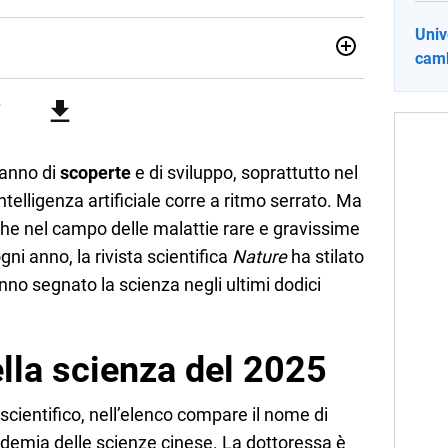
Univ
camb
012, ha collaborato con le principali testate nazionali. Ha
di cronaca, politica, scuola, economia e spettacolo. Ha
state giornalistiche online e Tv e lavora anche nell’ambito
 anno di
scoperte
e di sviluppo, soprattutto nel
telligenza artificiale corre a ritmo serrato. Ma
nche nel campo delle malattie rare e gravissime
ni anno, la rivista scientifica
Nature
ha stilato
no segnato la scienza negli ultimi dodici
lla scienza del 2025
scientifico, nell’elenco compare il nome di
ademia delle scienze cinese. La dottoressa è