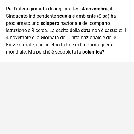
quotidiano, i libri la mia via per evadere e viaggiare con la
Per l’intera giornata di oggi, martedì
4 novembre
, il
mente.
Sindacato indipendente
scuola
e ambiente (Sisa) ha
proclamato uno
sciopero
nazionale del comparto
Istruzione e Ricerca. La scelta della
data
non è casuale: il
4 novembre è la Giornata dell’Unità nazionale e delle
Forze armate, che celebra la fine della Prima guerra
mondiale. Ma perché è scoppiata la
polemica
?