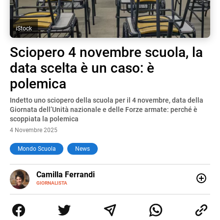
iStock
Sciopero 4 novembre scuola, la
data scelta è un caso: è
polemica
Indetto uno sciopero della scuola per il 4 novembre, data della
Giornata dell’Unità nazionale e delle Forze armate: perché è
scoppiata la polemica
4 Novembre 2025
Mondo Scuola
News
E-
Camilla Ferrandi
MAIL
LINKEDIN
GIORNALISTA
Nata e cresciuta a Grosseto, sono una giornalista
pubblicista laureata in Scienze politiche. Nel 2016 decido
di trasformare la passione per la scrittura in un lavoro, e
da lì non mi sono più fermata. L’attualità è il mio pane