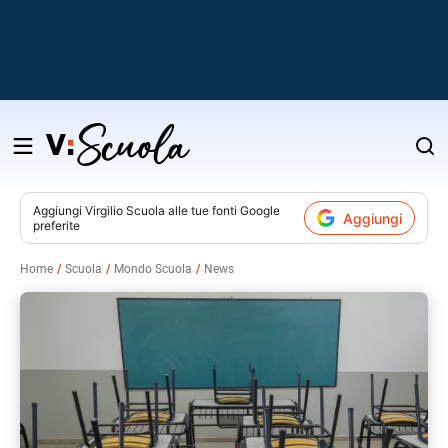
Salta
al
contenuto
Aggiungi
Virgilio Scuola
alle tue fonti Google
Aggiungi
preferite
v
Home
Scuola
Mondo Scuola
News
i