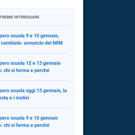
OTREBBE INTERESSARE
pero scuola 9 e 10 gennaio,
 cambiate: annuncio del MIM
pero scuola 12 e 13 gennaio
: chi si ferma e perché
pero scuola oggi 13 gennaio, la
esta e i motivi
pero scuola 9 e 10 gennaio
: chi si ferma e perché