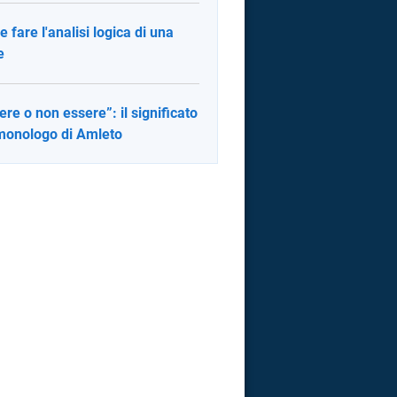
 fare l'analisi logica di una
e
ere o non essere”: il significato
monologo di Amleto