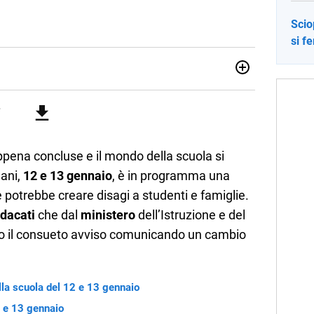
Scio
si f
no una giornalista pubblicista laureata in Scienze politiche.
a passione per la scrittura in un lavoro, e da lì non mi sono
 pane quotidiano, i libri la mia via per evadere e viaggiare con
ppena concluse e il mondo della scuola si
mani,
12
e 13 gennaio
, è in programma una
 potrebbe creare disagi a studenti e famiglie.
ndacati
che dal
ministero
dell’Istruzione e del
to il consueto avviso comunicando un cambio
lla scuola del 12 e 13 gennaio
2 e 13 gennaio