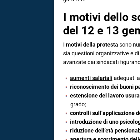
I motivi dello 
del 12 e 13 ge
I
motivi della protesta
sono num
sia questioni organizzative e di 
avanzate dai sindacati figurano
aumenti salariali
adeguati ag
riconoscimento dei buoni p
estensione del lavoro usura
grado;
controlli sull’applicazione 
introduzione di uno psicolo
riduzione dell’età pensionab
apertura e scorrimento dell