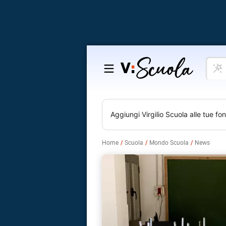
Cosa
Salta
vuoi
al
impar
contenuto
Aggiungi
Virgilio Scuola
alle tue fon
Home
Scuola
Mondo Scuola
News