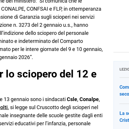
ne del ministero: “Si comunica che le
E, CONALPE, CONFSAI e FLP, in ottemperanza
ione di Garanzia sugli scioperi nei servizi
azione n. 3273 del 2 gennaio u.s., hanno
’indizione dello sciopero del personale
inato e indeterminato del Comparto
mato per le intere giornate del 9 e 10 gennaio,
 gennaio 2026”.
LEZI
r lo sciopero del 12 e
Come
seco
 e 13 gennaio sono i sindacati
Csle
,
Conalpe
,
olti
, si legge sul Cruscotto degli scioperi nel
La s
ale insegnante delle scuole gestite dagli enti
Cris
servizi educativi per l’infanzia, personale