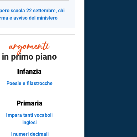
pero scuola 22 settembre, chi
erma e avviso del ministero
in primo piano
Infanzia
Poesie e filastrocche
Primaria
Impara tanti vocaboli
inglesi
I numeri decimali