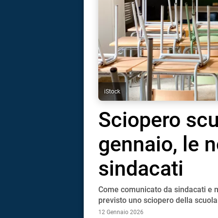
iStock
Sciopero scu
gennaio, le n
sindacati
Come comunicato da sindacati e mi
i
previsto uno sciopero della scuola:
12 Gennaio 2026
tografico