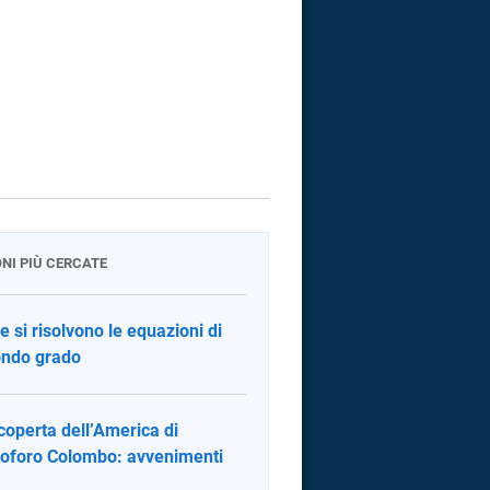
ONI PIÙ CERCATE
 si risolvono le equazioni di
ndo grado
coperta dell’America di
toforo Colombo: avvenimenti