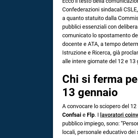
Ecco il testo della comunicazio
Confederazioni sindacali CSL
a quanto statuito dalla Commiss
pubblici essenziali con deliber
comunicato lo spostamento dell
docente e ATA, a tempo determ
Istruzione e Ricerca, già procla
alle intere giornate del 12 e 13
Chi si ferma pe
13 gennaio
A convocare lo sciopero del 12
Confsai
e
Flp
. I
lavoratori coinv
pubblico impiego, sono: “Person
locali, personale educativo dei 