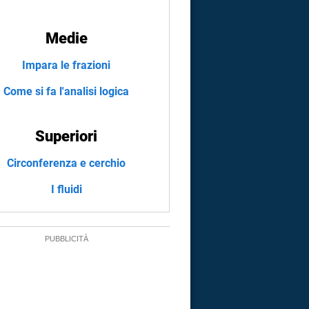
Medie
Impara le frazioni
Come si fa l'analisi logica
Superiori
Circonferenza e cerchio
I fluidi