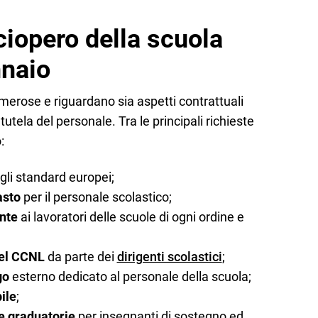
sciopero della scuola
nnaio
erose e riguardano sia aspetti contrattuali
tutela del personale. Tra le principali richieste
:
li standard europei;
asto
per il personale scolastico;
nte
ai lavoratori delle scuole di ogni ordine e
del CCNL
da parte dei
dirigenti scolastici
;
go
esterno dedicato al personale della scuola;
ile
;
e graduatorie
per insegnanti di sostegno ed