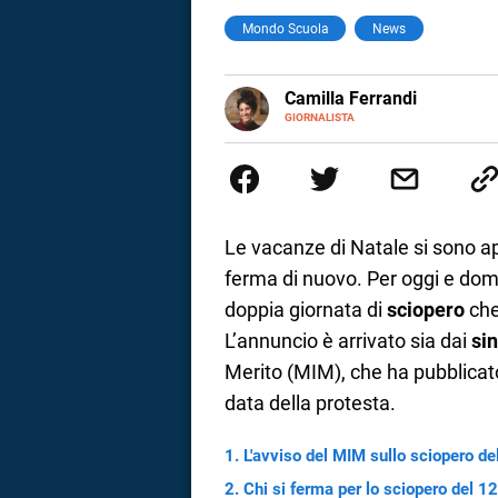
Mondo Scuola
News
a
correnze
E-
Camilla Ferrandi
MAIL
LINKEDIN
GIORNALISTA
Nata e cresciuta a Grosseto, so
Nel 2016 decido di trasformare l
più fermata. L’attualità è il mio
la mente.
Le vacanze di Natale si sono a
ferma di nuovo. Per oggi e do
doppia giornata di
sciopero
che
L’annuncio è arrivato sia dai
si
Merito (MIM), che ha pubblica
data della protesta.
L'avviso del MIM sullo sciopero de
Chi si ferma per lo sciopero del 1